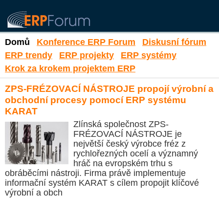
Domů
Konference ERP Forum
Diskusní fórum
ERP trendy
ERP projekty
ERP systémy
Krok za krokem projektem ERP
ZPS-FRÉZOVACÍ NÁSTROJE propojí výrobní a
obchodní procesy pomocí ERP systému
KARAT
Zlínská společnost ZPS-
FRÉZOVACÍ NÁSTROJE je
největší český výrobce fréz z
rychlořezných ocelí a významný
hráč na evropském trhu s
obráběcími nástroji. Firma právě implementuje
informační systém KARAT s cílem propojit klíčové
výrobní a obch