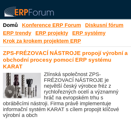
Domů
Konference ERP Forum
Diskusní fórum
ERP trendy
ERP projekty
ERP systémy
Krok za krokem projektem ERP
ZPS-FRÉZOVACÍ NÁSTROJE propojí výrobní a
obchodní procesy pomocí ERP systému
KARAT
Zlínská společnost ZPS-
FRÉZOVACÍ NÁSTROJE je
největší český výrobce fréz z
rychlořezných ocelí a významný
hráč na evropském trhu s
obráběcími nástroji. Firma právě implementuje
informační systém KARAT s cílem propojit klíčové
výrobní a obch