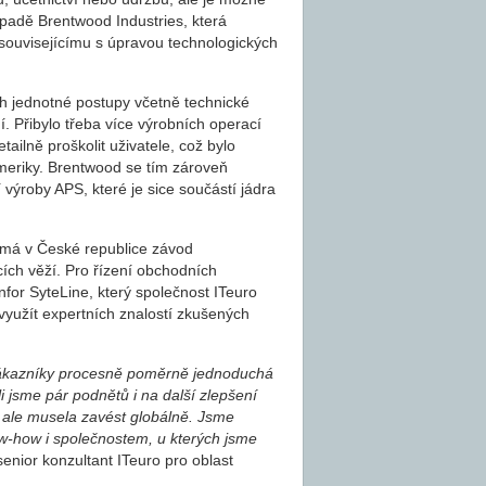
řípadě Brentwood Industries, která
 souvisejícímu s úpravou technologických
ch jednotné postupy včetně technické
í. Přibylo třeba více výrobních operací
ilně proškolit uživatele, což bylo
Ameriky. Brentwood se tím zároveň
výroby APS, které je sice součástí jádra
 má v České republice závod
ích věží. Pro řízení obchodních
for SyteLine, který společnost ITeuro
využít expertních znalostí zkušených
 zákazníky procesně poměrně jednoduchá
 jsme pár podnětů i na další zlepšení
í ale musela zavést globálně. Jsme
-how i společnostem, u kterých jsme
enior konzultant ITeuro pro oblast