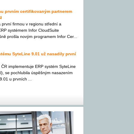
nu prvním certifikovaným partnerem
I
 první firmou v regionu střední a
 ERP systémem Infor CloudSuite
ěšně prošla novým programem Infor Cer...
stému SyteLine 9.01 už nasadily první
 v ČR implementuje ERP systém SyteLine
ial), se pochlubila úspěšným nasazením
.01 u prvních ...