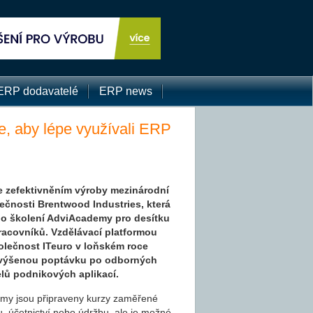
ERP dodavatelé
ERP news
, aby lépe využívali ERP
 zefektivněním výroby mezinárodní
lečnosti Brentwood Industries, která
o školení AdviAcademy pro desítku
acovníků. Vzdělávací platformou
lečnost ITeuro v loňském roce
zvýšenou poptávku po odborných
elů podnikových aplikací.
my jsou připraveny kurzy zaměřené
ku, účetnictví nebo údržbu, ale je možné