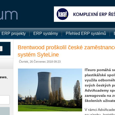
ERP projekty
ERP systémy
Přehled ERP systémů
Brentwood proškolil české zaměstnance
systém SyteLine
Čtvrtek, 26 Červenec 2018 09:23
ITeuro pomáhá se
plastikářské spo
news
,
využila odbornéh
svých českých pr
AdviAcademy spo
zareagovala na 
školeních uživat
V rámci AdviAcade
na výrobu, logisti