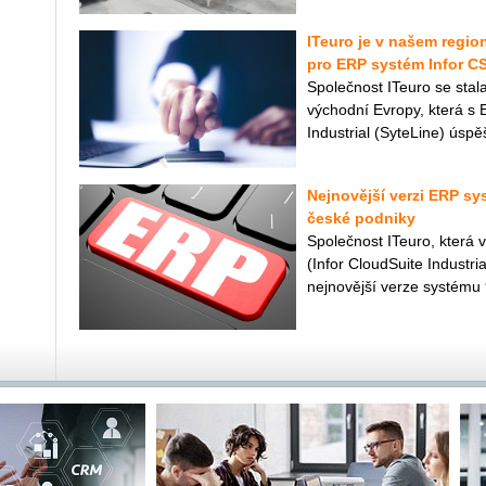
ITeuro je v našem regio
pro ERP systém Infor CS
Společnost ITeuro se stala
východní Evropy, která s
Industrial (SyteLine) úsp
Nejnovější verzi ERP sy
české podniky
Společnost ITeuro, která
(Infor CloudSuite Industr
nejnovější verze systému 9