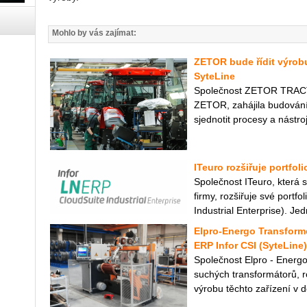
Mohlo by vás zajímat:
ZETOR bude řídit výrobu
SyteLine
Společnost ZETOR TRACTO
ZETOR, zahájila budování
sjednotit procesy a nástro
ITeuro rozšiřuje portfol
Společnost ITeuro, která s
firmy, rozšiřuje své portf
Industrial Enterprise). Jed
Elpro-Energo Transforme
ERP Infor CSI (SyteLine)
Společnost Elpro - Energo
suchých transformátorů, roz
výrobu těchto zařízení v d