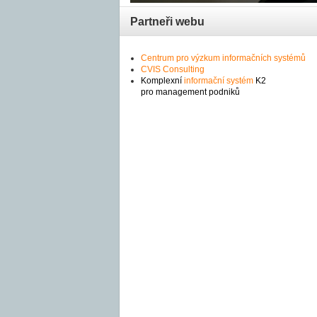
Partneři webu
Centrum pro výzkum informačních systémů
CVIS Consulting
Komplexní
informační systém
K2
pro management podniků