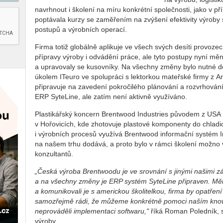
navrhnout i školení na míru konkrétní společnosti, jako v p
poptávala kurzy se zaměřením na zvýšení efektivity výroby
postupů a výrobních operací.
Firma totiž globálně aplikuje ve všech svých desíti provoze
přípravy výroby i odvádění práce, ale tyto postupy nyní měn
a upravovaly se kusovníky. Na všechny změny bylo nutné deta
úkolem ITeuro ve spolupráci s lektorkou mateřské firmy z 
připravuje na zavedení pokročilého plánování a rozvrhování 
ERP SyteLine, ale zatím není aktivně využíváno.
Plastikářský koncern Brentwood Industries původem z USA
v Hořovicích, kde zhotovuje plastové komponenty do chladic
i výrobních procesů využívá Brentwood informační systém In
na našem trhu dodává, a proto bylo v rámci školení možno 
konzultantů.
„Česká výroba Brentwoodu je ve srovnání s jinými našimi
a na všechny změny je ERP systém SyteLine připraven. Měli
a komunikovali je s americkou školitelkou, firma by opatřen
samozřejmě rádi, že můžeme konkrétně pomoci naším know
neprováděli implementaci softwaru,"
říká Roman Poledník, s
výroby.