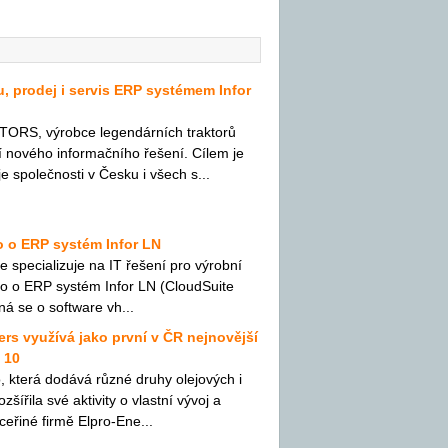
, prodej i servis ERP systémem Infor
RS, výrobce legendárních traktorů
 nového informačního řešení. Cílem je
je společnosti v Česku i všech s...
io o ERP systém Infor LN
e specializuje na IT řešení pro výrobní
olio o ERP systém Infor LN (CloudSuite
ná se o software vh...
rs využívá jako první v ČR nejnovější
 10
, která dodává různé druhy olejových i
šířila své aktivity o vlastní vývoj a
ceřiné firmě Elpro-Ene...