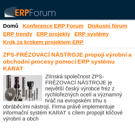
Domů
Konference ERP Forum
Diskusní fórum
ERP trendy
ERP projekty
ERP systémy
Krok za krokem projektem ERP
ZPS-FRÉZOVACÍ NÁSTROJE propojí výrobní a
obchodní procesy pomocí ERP systému
KARAT
Zlínská společnost ZPS-
FRÉZOVACÍ NÁSTROJE je
největší český výrobce fréz z
rychlořezných ocelí a významný
hráč na evropském trhu s
obráběcími nástroji. Firma právě implementuje
informační systém KARAT s cílem propojit klíčové
výrobní a obch