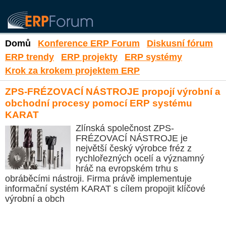
Domů
Konference ERP Forum
Diskusní fórum
ERP trendy
ERP projekty
ERP systémy
Krok za krokem projektem ERP
ZPS-FRÉZOVACÍ NÁSTROJE propojí výrobní a
obchodní procesy pomocí ERP systému
KARAT
Zlínská společnost ZPS-
FRÉZOVACÍ NÁSTROJE je
největší český výrobce fréz z
rychlořezných ocelí a významný
hráč na evropském trhu s
obráběcími nástroji. Firma právě implementuje
informační systém KARAT s cílem propojit klíčové
výrobní a obch