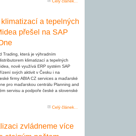
Celý článek...
r klimatizací a tepelných
Midea přešel na SAP
 One
d Trading, která je výhradním
stributorem klimatizací a tepelných
Midea, nově využívá ERP systém SAP
ízení svých aktivit v Česku i na
eské firmy ABIA CZ services a maďarské
One pro maďarskou centrálu Planning and
ném servisu a podpoře české a slovenské
Celý článek...
alizaci zvládneme více