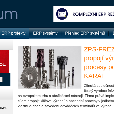
ERP projekty
ERP systémy
Přehled ERP systémů
ZPS-FRÉ
propojí vý
procesy p
KARAT
Zlínská společno
český výrobce fréz
na evropském trhu s obráběcími nástroji. Firma právě imp
cílem propojit klíčové výrobní a obchodní procesy v jediné
vlastní e-shop a zavedení odváděcích terminálů ve výrobě.
news
,