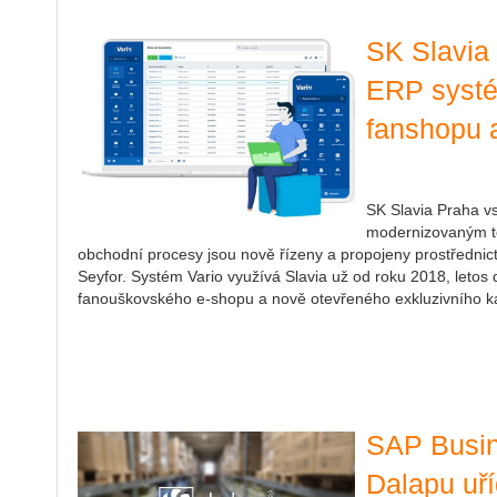
SK Slavia
ERP systém
fanshopu 
SK Slavia Praha v
modernizovaným t
obchodní procesy jsou nově řízeny a propojeny prostřednic
Seyfor. Systém Vario využívá Slavia už od roku 2018, letos d
fanouškovského e-shopu a nově otevřeného exkluzivního 
SAP Busi
Dalapu uří