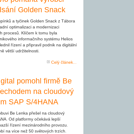
lsání Golden Snack
upínků a tyčinek Golden Snack z Tábora
adní optimalizaci a modernizaci
ch procesů. Klíčem k tomu byla
nikového informačního systému Helios
ednil řízení a připravil podnik na digitální
ě větší udržitelnosti.
Celý článek...
ital pomohl firmě Be
řechodem na cloudový
ém SAP S/4HANA
obuvi Be Lenka přešel na cloudový
NA. Od platformy očekává lepší
nazší řízení mezinárodního provozu.
obí na více než 50 světových trzích.