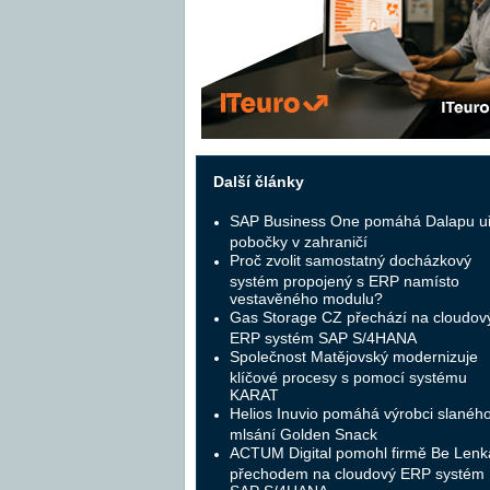
Další články
SAP Business One pomáhá Dalapu uř
pobočky v zahraničí
Proč zvolit samostatný docházkový
systém propojený s ERP namísto
vestavěného modulu?
Gas Storage CZ přechází na cloudov
ERP systém SAP S/4HANA
Společnost Matějovský modernizuje
klíčové procesy s pomocí systému
KARAT
Helios Inuvio pomáhá výrobci slanéh
mlsání Golden Snack
ACTUM Digital pomohl firmě Be Lenk
přechodem na cloudový ERP systém