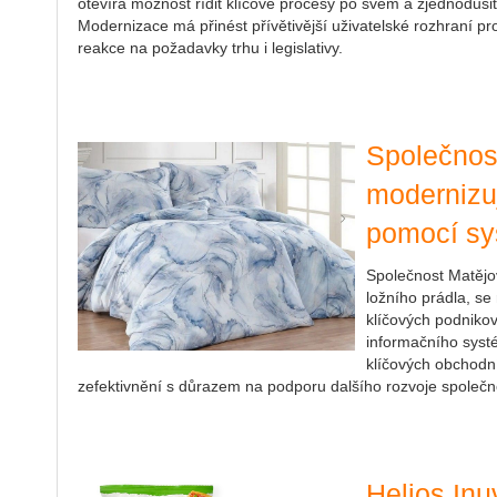
otevírá možnost řídit klíčové procesy po svém a zjednoduš
Modernizace má přinést přívětivější uživatelské rozhraní pr
reakce na požadavky trhu i legislativy.
Společnos
modernizuj
pomocí s
Společnost Matějo
ložního prádla, se
klíčových podniko
informačního systé
klíčových obchodní
zefektivnění s důrazem na podporu dalšího rozvoje společno
Helios In