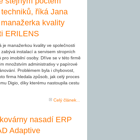
e stejným počtem
 techniků, říká Jana
 manažerka kvality
ti ERILENS
 je manažerkou kvality ve společnosti
zabývá instalací a servisem stropních
pro imobilní osoby. Dříve se v této firmě
ím množstvím administrativy v papírové
lánování. Problémem byla i chybovost,
to firma hledala způsob, jak celý proces
ému Digio, díky kterému nastoupila cestu
Celý článek...
kovárny nasadí ERP
D Adaptive