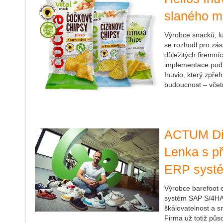
slaného m
Výrobce snacků, l
se rozhodl pro zás
důležitých firemní
implementace pod
Inuvio, který zpřehl
budoucnost – včetn
ACTUM Dig
Lenka s p
ERP syst
Výrobce barefoot 
systém SAP S/4HA
škálovatelnost a s
Firma už totiž půs