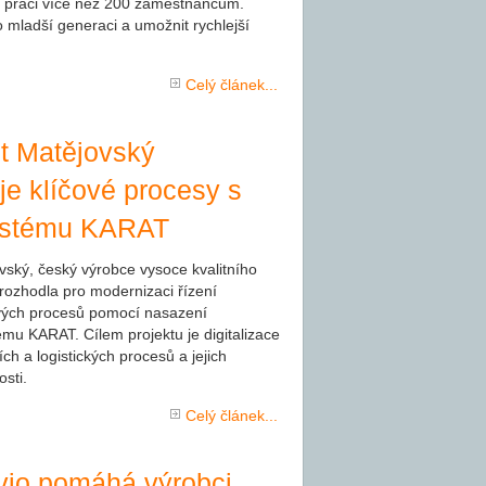
it práci více než 200 zaměstnancům.
o mladší generaci a umožnit rychlejší
Celý článek...
t Matějovský
e klíčové procesy s
ystému KARAT
vský, český výrobce vysoce kvalitního
 rozhodla pro modernizaci řízení
vých procesů pomocí nasazení
mu KARAT. Cílem projektu je digitalizace
ch a logistických procesů a jejich
sti.
Celý článek...
uvio pomáhá výrobci