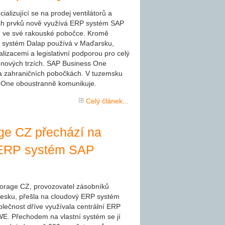
alizující se na prodej ventilátorů a
ch prvků nově využívá ERP systém SAP
é ve své rakouské pobočce. Kromě
 systém Dalap používá v Maďarsku,
izacemi a legislativní podporou pro celý
na nových trzích. SAP Business One
na zahraničních pobočkách. V tuzemsku
 One oboustranně komunikuje.
Celý článek...
ge CZ přechází na
 ERP systém SAP
orage CZ, provozovatel zásobníků
esku, přešla na cloudový ERP systém
ečnost dříve využívala centrální ERP
E. Přechodem na vlastní systém se jí