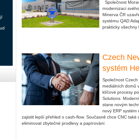
Společnost Morav
modernizaci svého
Minerva ČR uzavř
jí
systému QAD Adapt
prakticky všechny 
oud
Czech New
systém He
Společnost Czech 
mediálních domů v 
klíčové procesy p
Solutions. Moderní
stane novým tech
nový ERP systém m
zajistit lepší přehled o cash-flow. Současně chce CNC také d
eliminovat zbytečné prodlevy a papírování.