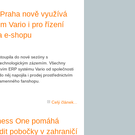
 Praha nově využívá
 Vario i pro řízení
a e-shopu
stoupila do nové sezóny s
echnologickým zázemím. Všechny
tvím ERP systému Vario od společnosti
o něj napojila i prodej prostřednictvím
kamenného fanshopu.
Celý článek...
ness One pomáhá
dit pobočky v zahraničí