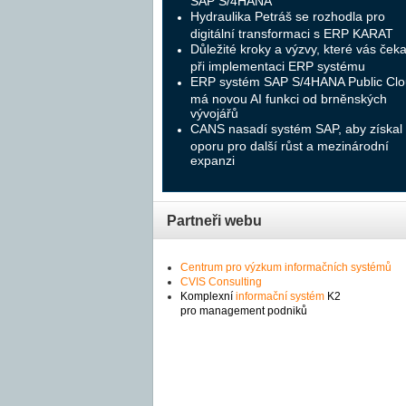
SAP S/4HANA
Hydraulika Petráš se rozhodla pro
digitální transformaci s ERP KARAT
Důležité kroky a výzvy, které vás čeka
při implementaci ERP systému
ERP systém SAP S/4HANA Public Cl
má novou AI funkci od brněnských
vývojářů
CANS nasadí systém SAP, aby získal
oporu pro další růst a mezinárodní
expanzi
Partneři webu
Centrum pro výzkum informačních systémů
CVIS Consulting
Komplexní
informační systém
K2
pro management podniků