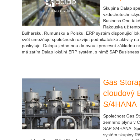
Skupina Dalap speci
vzduchotechnický
Business One tak
Rakouska už tento
Bulharsku, Rumunsku a Polsku. ERP systém disponující lokal
svět umožňuje společnosti rozvíjet podnikatelské aktivity 
poskytuje Dalapu jednotnou datovou i procesní základnu 
má zatím Dalap lokální ERP systém, s nímž SAP Busisness
Gas Stora
cloudový
S/4HANA
Společnost Gas St
zemního plynu v Č
SAP S/4HANA. Spol
systém skupiny RW