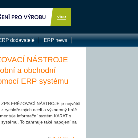
ERP dodavatelé
ERP news
ZOVACÍ NÁSTROJE
robní a obchodní
omocí ERP systému
st ZPS-FRÉZOVACÍ NÁSTROJE je největší
 z rychlořezných ocelí a významný hráč
lementuje informační systém KARAT s
m systému. To zahrnuje také napojení na