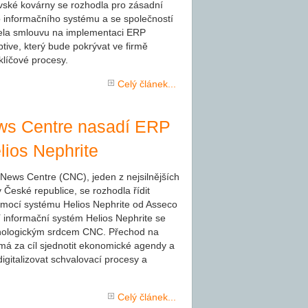
ské kovárny se rozhodla pro zásadní
 informačního systému a se společností
ela smlouvu na implementaci ERP
ive, který bude pokrývat ve firmě
klíčové procesy.
Celý článek...
s Centre nasadí ERP
lios Nephrite
News Centre (CNC), jeden z nejsilnějších
České republice, se rozhodla řídit
omocí systému Helios Nephrite od Asseco
 informační systém Helios Nephrite se
nologickým srdcem CNC. Přechod na
á za cíl sjednotit ekonomické agendy a
igitalizovat schvalovací procesy a
Celý článek...