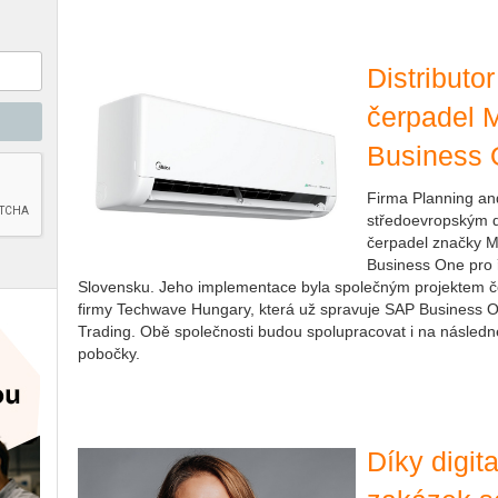
Distributo
čerpadel 
Business
Firma Planning an
středoevropským di
čerpadel značky 
Business One pro ř
Slovensku. Jeho implementace byla společným projektem č
firmy Techwave Hungary, která už spravuje SAP Business 
Trading. Obě společnosti budou spolupracovat i na násled
pobočky.
Díky digit