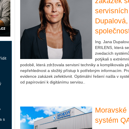
zakázek s
servisních
Dupalová,
společnos
Ing. Jana Dupalová
ERILENS, která se 
zvedacích systémů 
ídit
potýkali s extrémn
podobě, která zdržovala servisní techniky a komplikovala p
nepřehlednost a složitý přístup k potřebným informacím. Pro
evidence zakázek zefektivnit. Optimální řešení našla v syst
od papírování k digitánímu servisu..
ý
Moravské 
o
systém QA
a s