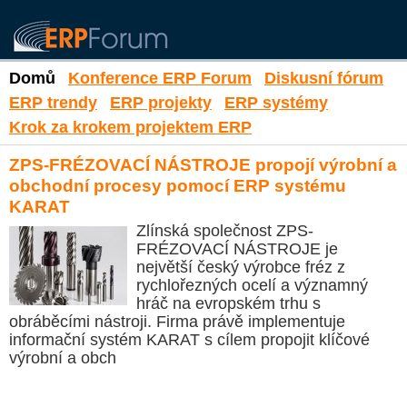
Domů
Konference ERP Forum
Diskusní fórum
ERP trendy
ERP projekty
ERP systémy
Krok za krokem projektem ERP
ZPS-FRÉZOVACÍ NÁSTROJE propojí výrobní a
obchodní procesy pomocí ERP systému
KARAT
Zlínská společnost ZPS-
FRÉZOVACÍ NÁSTROJE je
největší český výrobce fréz z
rychlořezných ocelí a významný
hráč na evropském trhu s
obráběcími nástroji. Firma právě implementuje
informační systém KARAT s cílem propojit klíčové
výrobní a obch