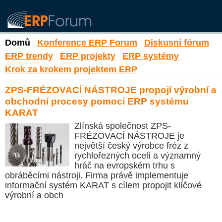
Domů
Konference ERP Forum
Diskusní fórum
ERP trendy
ERP projekty
ERP systémy
Krok za krokem projektem ERP
ZPS-FRÉZOVACÍ NÁSTROJE propojí výrobní a
obchodní procesy pomocí ERP systému
KARAT
Zlínská společnost ZPS-
FRÉZOVACÍ NÁSTROJE je
největší český výrobce fréz z
rychlořezných ocelí a významný
hráč na evropském trhu s
obráběcími nástroji. Firma právě implementuje
informační systém KARAT s cílem propojit klíčové
výrobní a obch