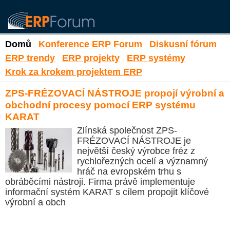
Domů
Konference ERP Forum
Diskusní fórum
ERP trendy
ERP projekty
ERP systémy
Krok za krokem projektem ERP
ZPS-FRÉZOVACÍ NÁSTROJE propojí výrobní a
obchodní procesy pomocí ERP systému
KARAT
Zlínská společnost ZPS-
FRÉZOVACÍ NÁSTROJE je
největší český výrobce fréz z
rychlořezných ocelí a významný
hráč na evropském trhu s
obráběcími nástroji. Firma právě implementuje
informační systém KARAT s cílem propojit klíčové
výrobní a obch