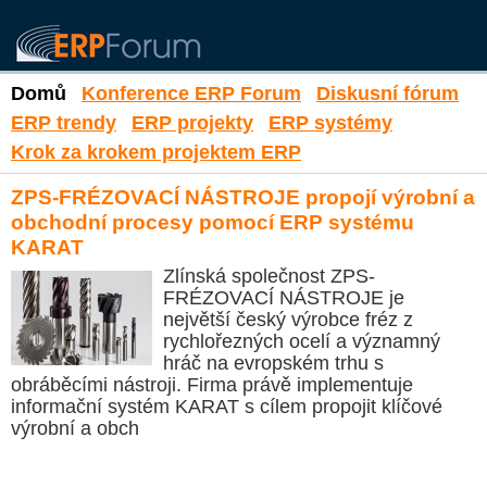
Domů
Konference ERP Forum
Diskusní fórum
ERP trendy
ERP projekty
ERP systémy
Krok za krokem projektem ERP
ZPS-FRÉZOVACÍ NÁSTROJE propojí výrobní a
obchodní procesy pomocí ERP systému
KARAT
Zlínská společnost ZPS-
FRÉZOVACÍ NÁSTROJE je
největší český výrobce fréz z
rychlořezných ocelí a významný
hráč na evropském trhu s
obráběcími nástroji. Firma právě implementuje
informační systém KARAT s cílem propojit klíčové
výrobní a obch