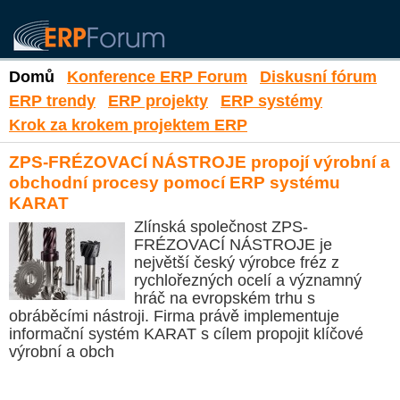
Domů
Konference ERP Forum
Diskusní fórum
ERP trendy
ERP projekty
ERP systémy
Krok za krokem projektem ERP
ZPS-FRÉZOVACÍ NÁSTROJE propojí výrobní a
obchodní procesy pomocí ERP systému
KARAT
Zlínská společnost ZPS-
FRÉZOVACÍ NÁSTROJE je
největší český výrobce fréz z
rychlořezných ocelí a významný
hráč na evropském trhu s
obráběcími nástroji. Firma právě implementuje
informační systém KARAT s cílem propojit klíčové
výrobní a obch