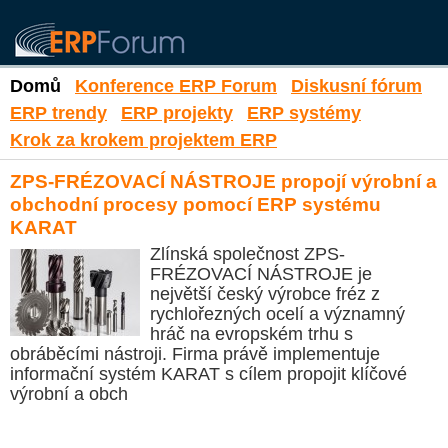
Domů
Konference ERP Forum
Diskusní fórum
ERP trendy
ERP projekty
ERP systémy
Krok za krokem projektem ERP
ZPS-FRÉZOVACÍ NÁSTROJE propojí výrobní a
obchodní procesy pomocí ERP systému
KARAT
Zlínská společnost ZPS-
FRÉZOVACÍ NÁSTROJE je
největší český výrobce fréz z
rychlořezných ocelí a významný
hráč na evropském trhu s
obráběcími nástroji. Firma právě implementuje
informační systém KARAT s cílem propojit klíčové
výrobní a obch