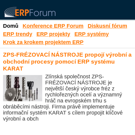
Domů
Konference ERP Forum
Diskusní fórum
ERP trendy
ERP projekty
ERP systémy
Krok za krokem projektem ERP
ZPS-FRÉZOVACÍ NÁSTROJE propojí výrobní a
obchodní procesy pomocí ERP systému
KARAT
Zlínská společnost ZPS-
FRÉZOVACÍ NÁSTROJE je
největší český výrobce fréz z
rychlořezných ocelí a významný
hráč na evropském trhu s
obráběcími nástroji. Firma právě implementuje
informační systém KARAT s cílem propojit klíčové
výrobní a obch