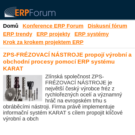
Domů
Konference ERP Forum
Diskusní fórum
ERP trendy
ERP projekty
ERP systémy
Krok za krokem projektem ERP
ZPS-FRÉZOVACÍ NÁSTROJE propojí výrobní a
obchodní procesy pomocí ERP systému
KARAT
Zlínská společnost ZPS-
FRÉZOVACÍ NÁSTROJE je
největší český výrobce fréz z
rychlořezných ocelí a významný
hráč na evropském trhu s
obráběcími nástroji. Firma právě implementuje
informační systém KARAT s cílem propojit klíčové
výrobní a obch