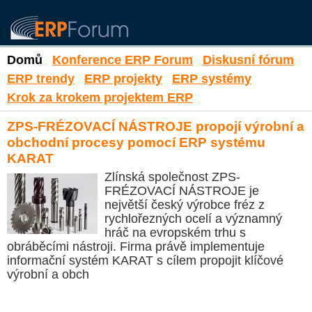
Domů
Konference ERP Forum
Diskusní fórum
ERP trendy
ERP projekty
ERP systémy
Krok za krokem projektem ERP
ZPS-FRÉZOVACÍ NÁSTROJE propojí výrobní a
obchodní procesy pomocí ERP systému
KARAT
Zlínská společnost ZPS-
FRÉZOVACÍ NÁSTROJE je
největší český výrobce fréz z
rychlořezných ocelí a významný
hráč na evropském trhu s
obráběcími nástroji. Firma právě implementuje
informační systém KARAT s cílem propojit klíčové
výrobní a obch