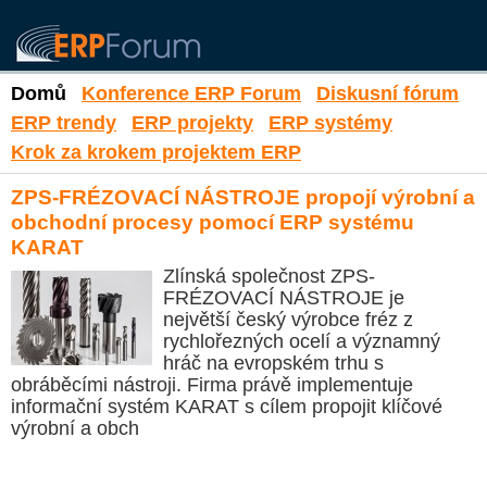
Domů
Konference ERP Forum
Diskusní fórum
ERP trendy
ERP projekty
ERP systémy
Krok za krokem projektem ERP
ZPS-FRÉZOVACÍ NÁSTROJE propojí výrobní a
obchodní procesy pomocí ERP systému
KARAT
Zlínská společnost ZPS-
FRÉZOVACÍ NÁSTROJE je
největší český výrobce fréz z
rychlořezných ocelí a významný
hráč na evropském trhu s
obráběcími nástroji. Firma právě implementuje
informační systém KARAT s cílem propojit klíčové
výrobní a obch