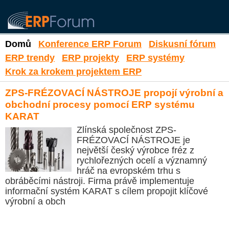
Domů
Konference ERP Forum
Diskusní fórum
ERP trendy
ERP projekty
ERP systémy
Krok za krokem projektem ERP
ZPS-FRÉZOVACÍ NÁSTROJE propojí výrobní a
obchodní procesy pomocí ERP systému
KARAT
Zlínská společnost ZPS-
FRÉZOVACÍ NÁSTROJE je
největší český výrobce fréz z
rychlořezných ocelí a významný
hráč na evropském trhu s
obráběcími nástroji. Firma právě implementuje
informační systém KARAT s cílem propojit klíčové
výrobní a obch