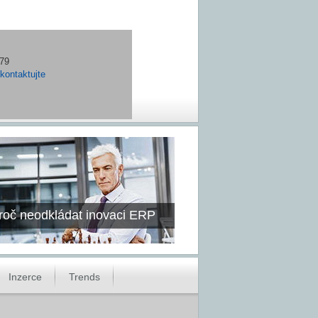
779
kontaktujte
roč neodkládat inovaci ERP
Inzerce
Trends