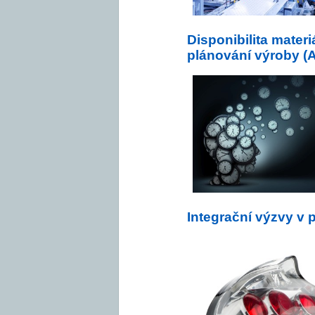
Disponibilita mater
plánování výroby (
Integrační výzvy v