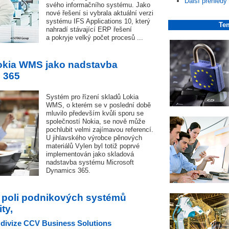
Další přehledy
svého informačního systému. Jako
nové řešení si vybrala aktuální verzi
systému IFS Applications 10, který
Tem
nahradí stávající ERP řešení
a pokryje velký počet procesů ...
okia WMS jako nadstavba
 365
Systém pro řízení skladů Lokia
WMS, o kterém se v poslední době
mluvilo především kvůli sporu se
společností Nokia, se nově může
pochlubit velmi zajímavou referencí.
U jihlavského výrobce pěnových
materiálů Vylen byl totiž poprvé
implementován jako skladová
nadstavba systému Microsoft
Dynamics 365.
 poli podnikových systémů
ty,
 divize CCV Business Solutions