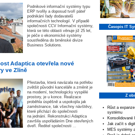
Podnikové informační systémy typu
ERP tvořily a doposud tvoří páteř
podnikání řady dodavatelů
informačních technologií. V případě
společnosti CCV Informační systémy,
Časopis IT Sy
která se této oblasti věnuje již 25 let,
je péče o ekonomické systémy
soustředěna do brněnské divize
Business Solutions.
ost Adaptica otevřela nové
y ve Zlíně
Přestavba, která navázala na potřebu
zvětšit původní kanceláře a změnit je
na moderní, technologicky vyspělé
Z ob
prostory, je u konce. Realizace
proběhla úspěšně a uspokojila jak
zaměstnance, tak všechny návštěvy,
Růst a expanze
které přichází do společnosti
systému
na jednání. Rekonstrukci Adaptica
Konsolidované 
završila uspořádáním Dne otevřených
Jak začít s digi
dveří. Ředitel společnosti ...
MES systémy a j