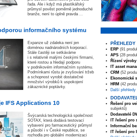
řada. Ale i když má plastikářský
průmysl pověst poměrně jednoduché
branže, není to úplně pravda ...
odporou informačního systému
Expanze už zdaleka není jen
PŘEHLEDY 
doménou nadnárodních korporací.
ERP
(91 produ
Stále častěji se setkáváme
APS
(28 produ
i s relativně malými českými firmami,
Řízení výroby
které rostou a hledají podporu
IT asset man
v podnikovém informačním systému.
Podmínkami růstu je zvyšování tržeb
CRM
(52 produ
a schopnost vyrobit dostatečné
Ekonomické 
množství výrobků k uspokojení
HRM
(42 produ
zákaznické poptávky.
Další přehledy
DODAVATEL
 IFS Applications 10
Řešení pro veř
subjektů)
Dodavatelé D
Švýcarská technologická společnost
IT řešení pro 
SOTAX, která dodává testovací
vybavení pro farmaceutický průmysl
Informační b
a působí i v České republice, se
IT řešení pro 
rozhodla pro globální modernizaci