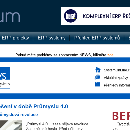
ERP projekty
ERP systémy
Přehled ERP systémů
Pokud máte problémy se zobrazením NEWS, klikněte
zde
.
ERPnews
SystemOnLine.c
Aktuální zprávy
Přehledy inform
ešení v době Průmyslu 4.0
průmyslová revoluce
„Průmysl 4.0… zase nějaká revoluce.
Zase nějaké heslo. Před pěti roky