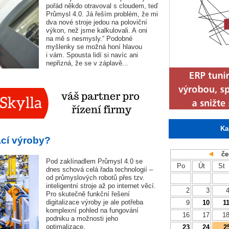
pořád někdo otravoval s cloudem, teď
Průmysl 4.0. Já řeším problém, že mi
dva nové stroje jedou na poloviční
výkon, než jsme kalkulovali. A oni
na mě s nesmysly.“ Podobné
myšlenky se možná honí hlavou
i vám. Spousta lidí si navíc ani
nepřizná, že se v záplavě...
Ka
zací výroby?
če
Pod zaklínadlem Průmysl 4.0 se
Po
Út
St
dnes schová celá řada technologií –
od průmyslových robotů přes tzv.
inteligentní stroje až po internet věcí.
2
3
Pro skutečně funkční řešení
digitalizace výroby je ale potřeba
9
10
1
komplexní pohled na fungování
16
17
1
podniku a možnosti jeho
optimalizace.
23
24
2