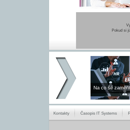
Vy
Pokud si j
Na co se zaměři
Kontakty
Časopis IT Systems
P