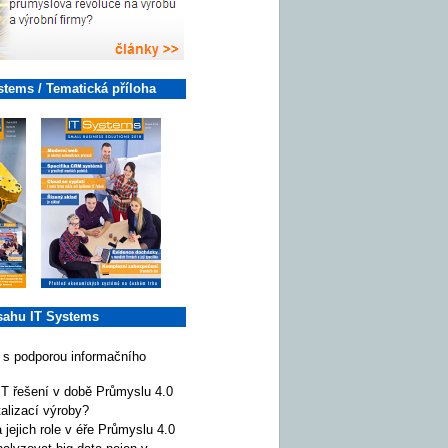
stems / Tematická příloha
sahu IT Systems
 s podporou informačního
IT řešení v době Průmyslu 4.0
talizací výroby?
ejich role v éře Průmyslu 4.0