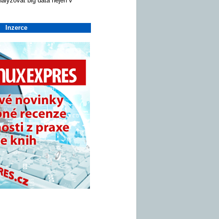
nalyzovat big data nejen v
Inzerce