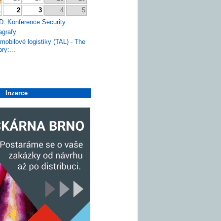
1
2
3
4
5
 Konference Security
agrafy
mobilové logistiky (TAL) - The
ry:...
Inzerce