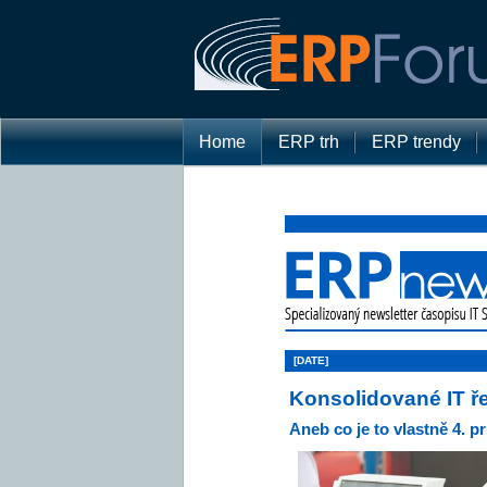
Home
ERP trh
ERP trendy
[DATE]
Konsolidované IT ř
Aneb co je to vlastně 4. 