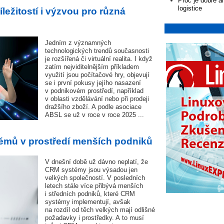
Proč je dobré a
logistice
příležitostí i výzvou pro různá
Jedním z významných
technologických trendů současnosti
je rozšířená či virtuální realita. I když
zatím nejviditelnějším příkladem
využití jsou počítačové hry, objevují
se i první pokusy jejího nasazení
v podnikovém prostředí, například
v oblasti vzdělávání nebo při prodeji
dražšího zboží. A podle asociace
ABSL se už v roce v roce 2025 ...
émů v prostředí menších podniků
V dnešní době už dávno neplatí, že
CRM systémy jsou výsadou jen
velkých společností. V posledních
letech stále více přibývá menších
i středních podniků, které CRM
systémy implementují, avšak
na rozdíl od těch velkých mají odlišné
požadavky i prostředky. A to musí