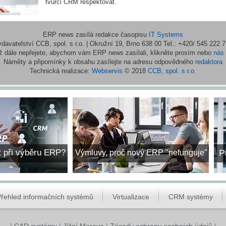
tvůrci CRM respektovat.
ERP news zasílá redakce časopisu
IT Systems
davatelství CCB, spol. s r.o. | Okružní 19, Brno 638 00 Tel.: +420/ 545 222 
iž dále nepřejete, abychom vám ERP news zasílali, klikněte prosím nebo
nás 
Náměty a připomínky k obsahu zasílejte na adresu odpovědného
redaktora
Technická realizace:
Webservis
© 2018
CCB, spol. s r.o.
t při výběru ERP?
P
Výmluvy, proč nový ERP "nefunguje"
řehled informačních systémů
Virtualizace
CRM systémy