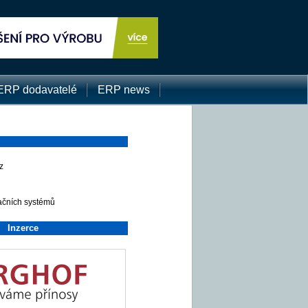
ERP dodavatelé
ERP news
z
ačních systémů
Inzerce