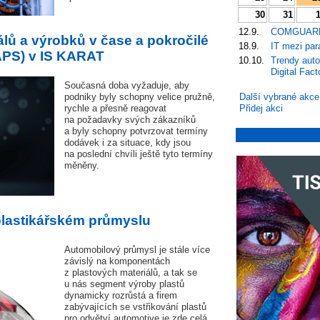
30
31
12.9.
COMGUARD:
iálů a výrobků v čase a pokročilé
18.9.
IT mezi par
APS) v IS KARAT
10.10.
Trendy auto
Digital Facto
Současná doba vyžaduje, aby
podniky byly schopny velice pružně,
Další vybrané akce
rychle a přesně reagovat
Přidej akci
na požadavky svých zákazníků
a byly schopny potvrzovat termíny
dodávek i za situace, kdy jsou
na poslední chvíli ještě tyto termíny
měněny.
 plastikářském průmyslu
Automobilový průmysl je stále více
závislý na komponentách
z plastových materiálů, a tak se
u nás segment výroby plastů
dynamicky rozrůstá a firem
zabývajících se vstřikování plastů
pro odvětví automotive je zde celá