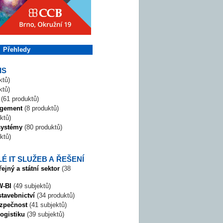
Přehledy
IS
ktů)
ktů)
(61 produktů)
agement
(8 produktů)
ktů)
systémy
(80 produktů)
ktů)
É IT SLUŽEB A ŘEŠENÍ
ejný a státní sektor
(38
W-BI
(49 subjektů)
stavebnictví
(34 produktů)
ezpečnost
(41 subjektů)
logistiku
(39 subjektů)