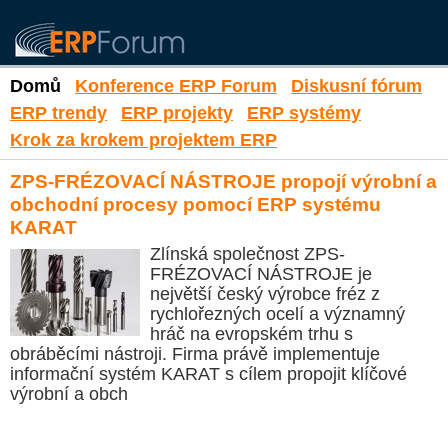
Domů
Konference ERP Forum
Diskusní fórum
ERP trendy
ERP projekty
ERP systémy
Krok za krokem projektem ERP
ZPS-FRÉZOVACÍ NÁSTROJE propojí výrobní a
obchodní procesy pomocí ERP systému
KARAT
Zlínská společnost ZPS-
FRÉZOVACÍ NÁSTROJE je
největší český výrobce fréz z
rychlořezných ocelí a významný
hráč na evropském trhu s
obráběcími nástroji. Firma právě implementuje
informační systém KARAT s cílem propojit klíčové
výrobní a obch