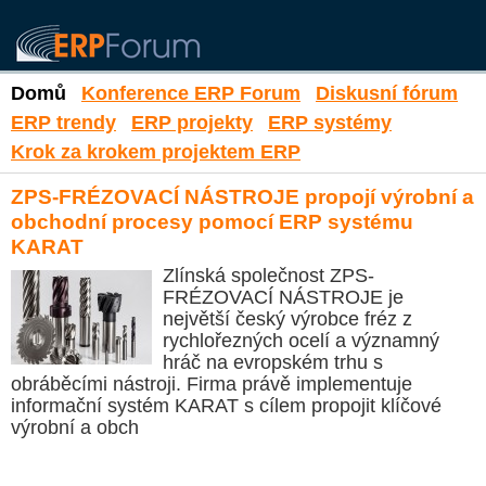
Domů
Konference ERP Forum
Diskusní fórum
ERP trendy
ERP projekty
ERP systémy
Krok za krokem projektem ERP
ZPS-FRÉZOVACÍ NÁSTROJE propojí výrobní a
obchodní procesy pomocí ERP systému
KARAT
Zlínská společnost ZPS-
FRÉZOVACÍ NÁSTROJE je
největší český výrobce fréz z
rychlořezných ocelí a významný
hráč na evropském trhu s
obráběcími nástroji. Firma právě implementuje
informační systém KARAT s cílem propojit klíčové
výrobní a obch