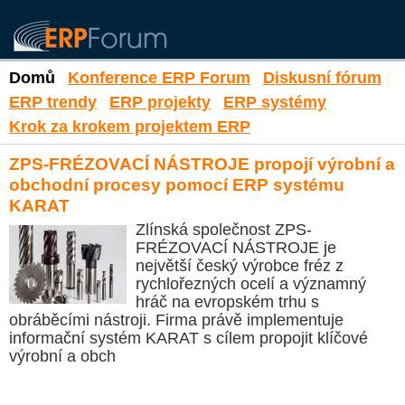
Domů
Konference ERP Forum
Diskusní fórum
ERP trendy
ERP projekty
ERP systémy
Krok za krokem projektem ERP
ZPS-FRÉZOVACÍ NÁSTROJE propojí výrobní a
obchodní procesy pomocí ERP systému
KARAT
Zlínská společnost ZPS-
FRÉZOVACÍ NÁSTROJE je
největší český výrobce fréz z
rychlořezných ocelí a významný
hráč na evropském trhu s
obráběcími nástroji. Firma právě implementuje
informační systém KARAT s cílem propojit klíčové
výrobní a obch