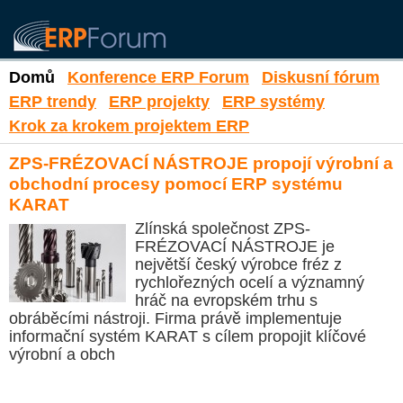
Domů
Konference ERP Forum
Diskusní fórum
ERP trendy
ERP projekty
ERP systémy
Krok za krokem projektem ERP
ZPS-FRÉZOVACÍ NÁSTROJE propojí výrobní a
obchodní procesy pomocí ERP systému
KARAT
Zlínská společnost ZPS-
FRÉZOVACÍ NÁSTROJE je
největší český výrobce fréz z
rychlořezných ocelí a významný
hráč na evropském trhu s
obráběcími nástroji. Firma právě implementuje
informační systém KARAT s cílem propojit klíčové
výrobní a obch