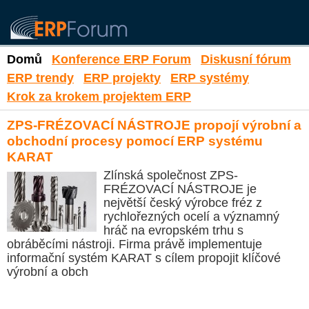
Domů
Konference ERP Forum
Diskusní fórum
ERP trendy
ERP projekty
ERP systémy
Krok za krokem projektem ERP
ZPS-FRÉZOVACÍ NÁSTROJE propojí výrobní a
obchodní procesy pomocí ERP systému
KARAT
Zlínská společnost ZPS-
FRÉZOVACÍ NÁSTROJE je
největší český výrobce fréz z
rychlořezných ocelí a významný
hráč na evropském trhu s
obráběcími nástroji. Firma právě implementuje
informační systém KARAT s cílem propojit klíčové
výrobní a obch