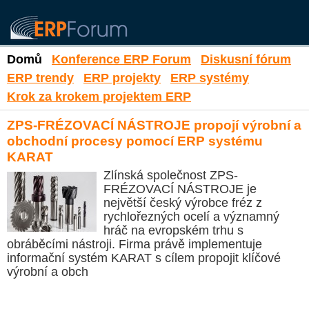
Domů
Konference ERP Forum
Diskusní fórum
ERP trendy
ERP projekty
ERP systémy
Krok za krokem projektem ERP
ZPS-FRÉZOVACÍ NÁSTROJE propojí výrobní a
obchodní procesy pomocí ERP systému
KARAT
Zlínská společnost ZPS-
FRÉZOVACÍ NÁSTROJE je
největší český výrobce fréz z
rychlořezných ocelí a významný
hráč na evropském trhu s
obráběcími nástroji. Firma právě implementuje
informační systém KARAT s cílem propojit klíčové
výrobní a obch