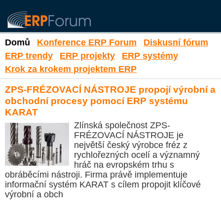
Domů
Konference ERP Forum
Diskusní fórum
ERP trendy
ERP projekty
ERP systémy
Krok za krokem projektem ERP
ZPS-FRÉZOVACÍ NÁSTROJE propojí výrobní a
obchodní procesy pomocí ERP systému
KARAT
Zlínská společnost ZPS-
FRÉZOVACÍ NÁSTROJE je
největší český výrobce fréz z
rychlořezných ocelí a významný
hráč na evropském trhu s
obráběcími nástroji. Firma právě implementuje
informační systém KARAT s cílem propojit klíčové
výrobní a obch