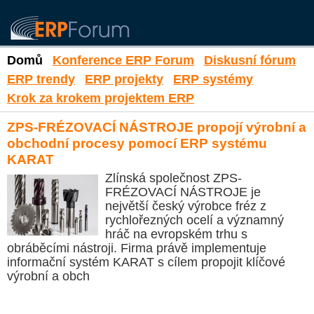
Domů
Konference ERP Forum
Diskusní fórum
ERP trendy
ERP projekty
ERP systémy
Krok za krokem projektem ERP
ZPS-FRÉZOVACÍ NÁSTROJE propojí výrobní a
obchodní procesy pomocí ERP systému
KARAT
Zlínská společnost ZPS-
FRÉZOVACÍ NÁSTROJE je
největší český výrobce fréz z
rychlořezných ocelí a významný
hráč na evropském trhu s
obráběcími nástroji. Firma právě implementuje
informační systém KARAT s cílem propojit klíčové
výrobní a obch