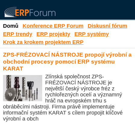
Domů
Konference ERP Forum
Diskusní fórum
ERP trendy
ERP projekty
ERP systémy
Krok za krokem projektem ERP
ZPS-FRÉZOVACÍ NÁSTROJE propojí výrobní a
obchodní procesy pomocí ERP systému
KARAT
Zlínská společnost ZPS-
FRÉZOVACÍ NÁSTROJE je
největší český výrobce fréz z
rychlořezných ocelí a významný
hráč na evropském trhu s
obráběcími nástroji. Firma právě implementuje
informační systém KARAT s cílem propojit klíčové
výrobní a obch