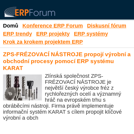
Domů
Konference ERP Forum
Diskusní fórum
ERP trendy
ERP projekty
ERP systémy
Krok za krokem projektem ERP
ZPS-FRÉZOVACÍ NÁSTROJE propojí výrobní a
obchodní procesy pomocí ERP systému
KARAT
Zlínská společnost ZPS-
FRÉZOVACÍ NÁSTROJE je
největší český výrobce fréz z
rychlořezných ocelí a významný
hráč na evropském trhu s
obráběcími nástroji. Firma právě implementuje
informační systém KARAT s cílem propojit klíčové
výrobní a obch