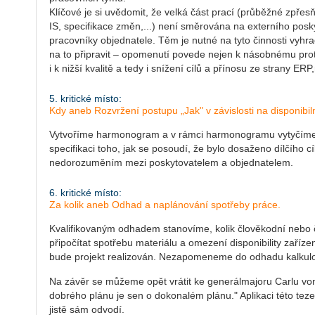
Klíčové je si uvědomit, že velká část prací (průběžné zpřes
IS, specifikace změn,...) není směrována na externího posky
pracovníky objednatele. Těm je nutné na tyto činnosti vyhra
na to připravit – opomenutí povede nejen k násobnému prota
i k nižší kvalitě a tedy i snížení cílů a přínosu ze strany ER
5. kritické místo:
Kdy aneb Rozvržení postupu „Jak" v závislosti na disponibi
Vytvoříme harmonogram a v rámci harmonogramu vytyčíme m
specifikaci toho, jak se posoudí, že bylo dosaženo dílčího
nedorozuměním mezi poskytovatelem a objednatelem.
6. kritické místo:
Za kolik aneb Odhad a naplánování spotřeby práce.
Kvalifikovaným odhadem stanovíme, kolik člověkodní nebo 
připočítat spotřebu materiálu a omezení disponibility zařízení
bude projekt realizován. Nezapomeneme do odhadu kalkulova
Na závěr se můžeme opět vrátit ke generálmajoru Carlu von
dobrého plánu je sen o dokonalém plánu." Aplikaci této teze
jistě sám odvodí.