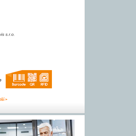
s s.r.o.
lší >