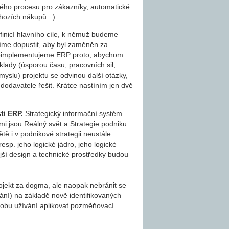
ého procesu pro zákazníky, automatické
hozích nákupů...)
inicí hlavního cíle, k němuž budeme
míme dopustit, aby byl zaměněn za
– neimplementujeme ERP proto, abychom
klady (úsporou času, pracovních sil,
myslu) projektu se odvinou další otázky,
dodavatele řešit. Krátce nastíním jen dvě
ti ERP.
Strategický informační systém
mi jsou Reálný svět a Strategie podniku.
 i v podnikové strategii neustále
p. jeho logické jádro, jeho logické
jší design a technické prostředky budou
ojekt za dogma, ale naopak nebránit se
í) na základě nově identifikovaných
 dobu užívání aplikovat pozměňovací