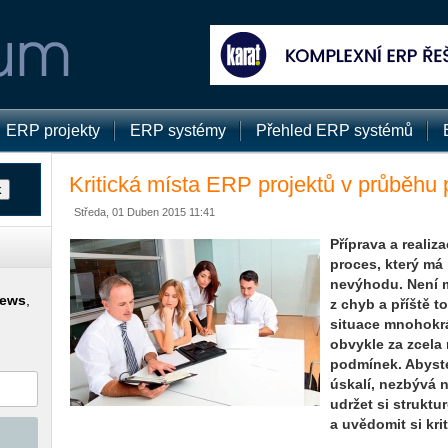
ERP projekty
ERP systémy
Přehled ERP systémů
Kritická místa ERP projektů v průběhu p
Středa, 01 Duben 2015 11:41
Příprava a realiz
proces, který má
nevýhodu. Není mn
news
,
z chyb a příště to
situace mnohokrá
obvykle za zcela 
podmínek. Abyste
úskalí, nezbývá n
udržet si strukt
a uvědomit si kri