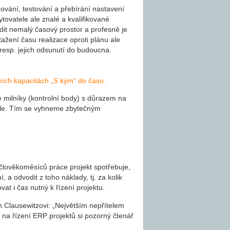
ňování, testování a přebírání nastavení
tovatele ale znalé a kvalifikované
dit nemalý časový prostor a profesně je
žení času realizace oproti plánu ale
P,resp. jejich odsunutí do budoucna.
lních kapacitách „S kým" do času.
ilníky (kontrolní body) s důrazem na
 cíle. Tím se vyhneme zbytečným
člověkoměsíců práce projekt spotřebuje,
, a odvodit z toho náklady, tj. za kolik
t i čas nutný k řízení projektu.
 Clausewitzovi: „Největším nepřítelem
 na řízení ERP projektů si pozorný čtenář