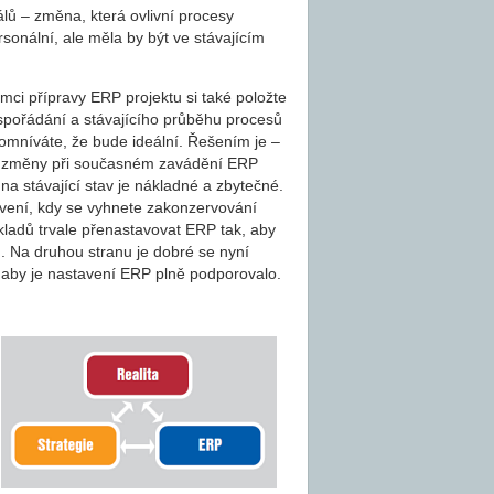
álů – změna, která ovlivní procesy
rsonální, ale měla by být ve stávajícím
mci přípravy ERP projektu si také položte
uspořádání a stávajícího průběhu procesů
mníváte, že bude ideální. Řešením je –
ční změny při současném zavádění ERP
na stávající stav je nákladné a zbytečné.
vení, kdy se vyhnete zakonzervování
kladů trvale přenastavovat ERP tak, aby
. Na druhou stranu je dobré se nyní
, aby je nastavení ERP plně podporovalo.