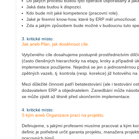
Do jakých procesů budou tyto operace uspořádány a jaká
Jaká data budou k dispozici.
Kdo bude mít jaké kompetence (pracovní role).
Jaké je firemní know-how, které by ERP měl umocňovat.
Zda a jakým způsobem bude možné v budoucnu tuto speci
3. kritické místo:
Jak aneb Plán, jak dosáhnout cíle.
Vytyčeného cíle dosahujeme postupně prostřednictvím dílčích 
(často členěných hierarchicky na etapy, kroky a případně 
implementace použijeme. Nejedná se jen o jednosměrnou po
zpětných vazeb, tj. kontrola (resp. korekce) již hotového n
Mezi důležité činnosti patří betatestování (ale i testování
dodavatelem ERP a objednatelem. Zanedbání může násobně p
se může zjistit až těsně před ukončením implementace.
4. kritické místo:
S kým aneb Organizace prací na projektu.
Definujeme, s jakými profesemi musíme pracovat a kým ko
definic je potřebné určit garanta projektu, manažera projekt
pracovních týmů.