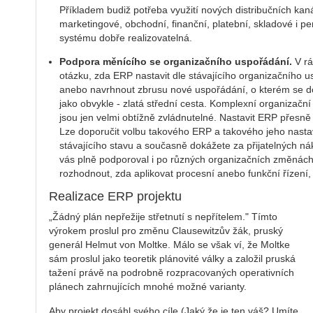
Příkladem budiž potřeba využití nových distribučních kan
marketingové, obchodní, finanční, platební, skladové i pe
systému dobře realizovatelná.
Podpora měnícího se organizačního uspořádání.
V rá
otázku, zda ERP nastavit dle stávajícího organizačního 
anebo navrhnout zbrusu nové uspořádání, o kterém se do
jako obvykle - zlatá střední cesta. Komplexní organiza
jsou jen velmi obtížně zvládnutelné. Nastavit ERP přesně 
Lze doporučit volbu takového ERP a takového jeho nasta
stávajícího stavu a současně dokážete za přijatelných ná
vás plně podporoval i po různých organizačních změnách
rozhodnout, zda aplikovat procesní anebo funkční řízení
Realizace ERP projektu
„Žádný plán nepřežije střetnutí s nepřítelem." Tímto
výrokem proslul pro změnu Clausewitzův žák, pruský
generál Helmut von Moltke. Málo se však ví, že Moltke
sám proslul jako teoretik plánovité války a založil pruská
tažení právě na podrobně rozpracovaných operativních
plánech zahrnujících mnohé možné varianty.
Aby projekt dosáhl svého cíle (Jaký že je ten váš? Umíte