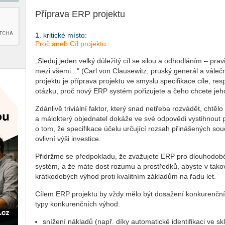
Příprava ERP projektu
1. kritické místo:
Proč aneb Cíl projektu.
„Sleduj jeden velký důležitý cíl se silou a odhodláním – prav
mezi všemi..." (Carl von Clausewitz, pruský generál a vále
projektu je příprava projektu ve smyslu specifikace cíle, r
otázku, proč nový ERP systém pořizujete a čeho chcete je
Zdánlivě triviální faktor, který snad netřeba rozvádět, chtěl
a málokterý objednatel dokáže ve své odpovědi vystihnout 
o tom, že specifikace účelu určující rozsah přinášených s
ovlivní výši investice.
Přidržme se předpokladu, že zvažujete ERP pro dlouhodobé 
systém, a že máte dost rozumu a prostředků, abyste v tako
krátkodobých výhod proti kvalitním základům na řadu let.
Cílem ERP projektu by vždy mělo být dosažení konkurenčn
typy konkurenčních výhod:
snížení nákladů (např. díky automatické identifikaci ve skla