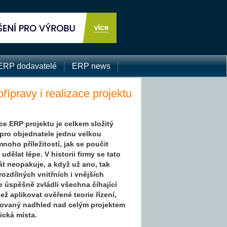
ERP dodavatelé
ERP news
řípravy i realizace projektu
ace ERP projektu je celkem složitý
 pro objednatele jednu velkou
oho příležitostí, jak se poučit
 udělat lépe. V historii firmy se tato
t neopakuje, a když už ano, tak
rozdílných vnitřních i vnějších
 úspěšně zvládli všechna číhající
ež aplikovat ověřené teorie řízení,
urovaný nadhled nad celým projektem
tická místa.