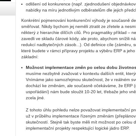
odlišení od konkurence (např. zjednodušení objednávkov
nabídky na míru jednotlivým odběratelům dle jejich předc
Konkrétní pojmenování konkurenční výhody je současně def
směřovat. Nikdy bychom jej neměli ztratit ze zřetele a nes
některý z hierarchie dílčích cílů. Pro pragmatiky příklad 
zavedli ve skladu čárové kódy, ale proto, abychom snížili ná
redukcí nadbytečných zásob...). Od definice cíle (záměru, s
které budete v rámci přípravy projektu a výběru ERP a jeho 
základní:
Možnost implementace změn po celou dobu životnos
musíme nezbytně zvažovat v kontextu dalších entit, který
Vnímáme jako samozřejmou skutečnost, že v reálném světě
dochází ke změnám, ale současně očekáváme, že ERP (res
uspořádání) nám bude sloužit 10-20 let, třebaže jeho vně
zcela jiné.
Z tohoto úhlu pohledu nelze považovat implementační pr
už v průběhu implementace řízeným změnám (přeplánován
skutečností. Stejně tak byste měli mít možnost po celou
implementační projekty respektující logické jádro ERP.