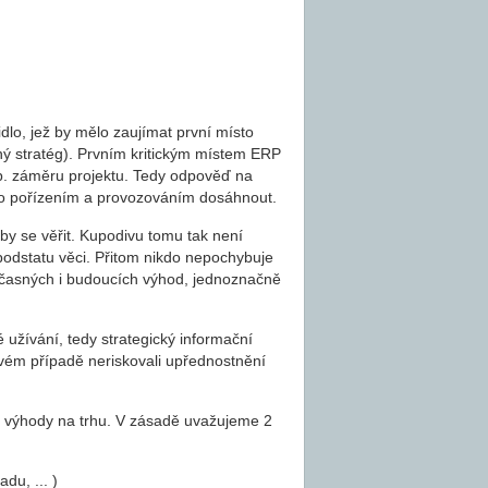
idlo, jež by mělo zaujímat první místo
čný stratég). Prvním kritickým místem ERP
esp. záměru projektu. Tedy odpověď na
ho pořízením a provozováním dosáhnout.
o by se věřit. Kupodivu tomu tak není
podstatu věci. Přitom nikdo nepochybuje
oučasných i budoucích výhod, jednoznačně
užívání, tedy strategický informační
vém případě neriskovali upřednostnění
í výhody na trhu. V zásadě uvažujeme 2
du, ... )