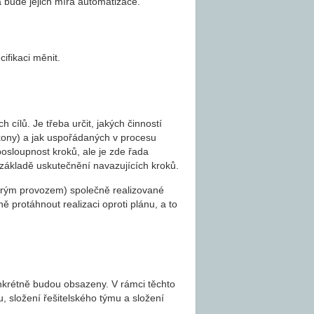
 bude jejich míra automatizace.
fikaci měnit.
cílů. Je třeba určit, jakých činností
úkony) a jak uspořádaných v procesu
sloupnost kroků, ale je zde řada
a základě uskutečnění navazujících kroků.
 ostrým provozem) společně realizované
rotáhnout realizaci oproti plánu, a to
nkrétně budou obsazeny. V rámci těchto
u, složení řešitelského týmu a složení