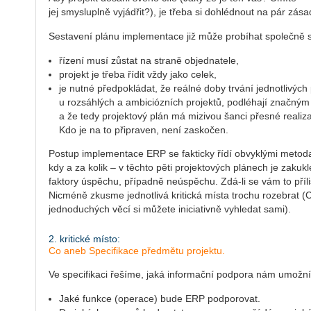
jej smysluplně vyjádřit?), je třeba si dohlédnout na pár zása
Sestavení plánu implementace již může probíhat společně 
řízení musí zůstat na straně objednatele,
projekt je třeba řídit vždy jako celek,
je nutné předpokládat, že reálné doby trvání jednotlivých
u rozsáhlých a ambiciózních projektů, podléhají značn
a že tedy projektový plán má mizivou šanci přesné realizace
Kdo je na to připraven, není zaskočen.
Postup implementace ERP se fakticky řídí obvyklými metodam
kdy a za kolik – v těchto pěti projektových plánech je zakukl
faktory úspěchu, případně neúspěchu. Zdá-li se vám to příl
Nicméně zkusme jednotlivá kritická místa trochu rozebrat (C
jednoduchých věcí si můžete iniciativně vyhledat sami).
2. kritické místo:
Co aneb Specifikace předmětu projektu.
Ve specifikaci řešíme, jaká informační podpora nám umožn
Jaké funkce (operace) bude ERP podporovat.