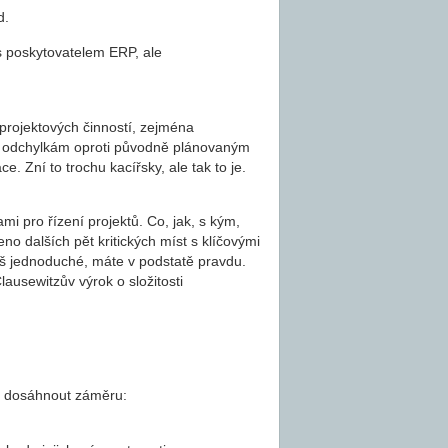
d.
s poskytovatelem ERP, ale
 projektových činností, zejména
ým odchylkám oproti původně plánovaným
. Zní to trochu kacířsky, ale tak to je.
i pro řízení projektů. Co, jak, s kým,
eno dalších pět kritických míst s klíčovými
iš jednoduché, máte v podstatě pravdu.
lausewitzův výrok o složitosti
í dosáhnout záměru: