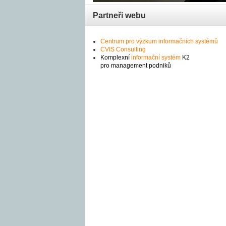
Partneři webu
Centrum pro výzkum informačních systémů
CVIS Consulting
Komplexní
informační systém
K2
pro management podniků