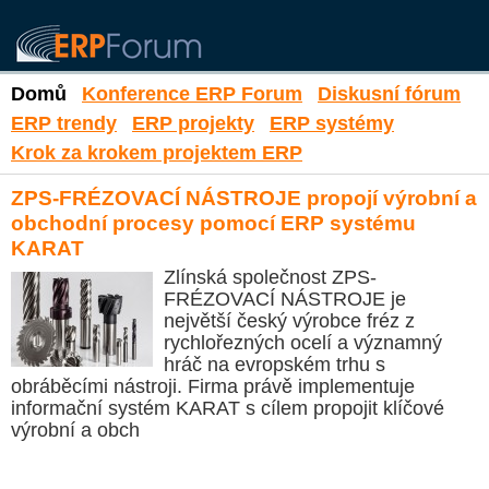
Domů
Konference ERP Forum
Diskusní fórum
ERP trendy
ERP projekty
ERP systémy
Krok za krokem projektem ERP
ZPS-FRÉZOVACÍ NÁSTROJE propojí výrobní a
obchodní procesy pomocí ERP systému
KARAT
Zlínská společnost ZPS-
FRÉZOVACÍ NÁSTROJE je
největší český výrobce fréz z
rychlořezných ocelí a významný
hráč na evropském trhu s
obráběcími nástroji. Firma právě implementuje
informační systém KARAT s cílem propojit klíčové
výrobní a obch