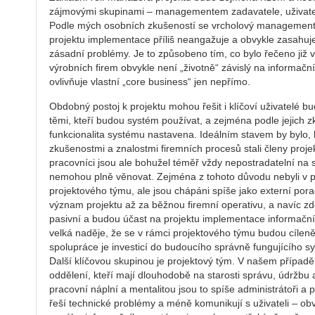
zájmovými skupinami – managementem zadavatele, uživate
Podle mých osobních zkušeností se vrcholový management
projektu implementace příliš neangažuje a obvykle zasahuje 
zásadní problémy. Je to způsobeno tím, co bylo řečeno již 
výrobních firem obvykle není „životně“ závislý na informační
ovlivňuje vlastní „core business“ jen nepřímo.
Obdobný postoj k projektu mohou řešit i klíčoví uživatelé 
těmi, kteří budou systém používat, a zejména podle jejich 
funkcionalita systému nastavena. Ideálním stavem by bylo, 
zkušenostmi a znalostmi firemních procesů stali členy proje
pracovníci jsou ale bohužel téměř vždy nepostradatelní na s
nemohou plně věnovat. Zejména z tohoto důvodu nebyli v 
projektového týmu, ale jsou chápáni spíše jako externí pora
význam projektu až za běžnou firemní operativu, a navíc zde
pasivní a budou účast na projektu implementace informační
velká naděje, že se v rámci projektového týmu budou cíleně
spolupráce je investicí do budoucího správně fungujícího s
Další klíčovou skupinou je projektový tým. V našem případě
oddělení, kteří mají dlouhodobě na starosti správu, údržbu
pracovní náplní a mentalitou jsou to spíše administrátoři a p
řeší technické problémy a méně komunikují s uživateli – obv