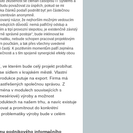
tuto zkušenost se čtenáři časopisu IT Systems a
 Budu považovat za úspěch, pokud se mi
ika článků podaří podnítit byť jen částečnou
prezentován anonymně.
citovaný názor, že nejhorším možným vedoucím
ledujících důvodů: nemá patřičný odstup a
ím a trpí provozní slepotou, je existenčně závislý
ě správné postoje“, bude inklinovat ke
lematiku, nebude schopen pracovat projektovým
ckým poučkám, a tak přes všechny uvedené
i častý. K pozitivním momentům patří zejména
lečnosti a s tím spojené synergické efekty obou
ve kterém bude celý projekt probíhat.
 se sídlem v krajském městě. Vlastní
rodukce putuje na export. Firma má
í zastřešených společnou správou. Z
ména v modulech souvisejících s
nesériové) výroby a možnost
oduktech na našem trhu, a navíc existuje
íčovat a promítnout do konkrétní
í problematiky výroby bude v celém
ěnu podnikového informačního