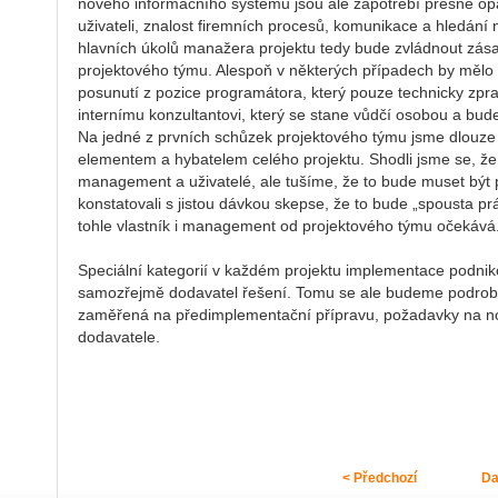
nového informačního systému jsou ale zapotřebí přesně o
uživateli, znalost firemních procesů, komunikace a hledán
hlavních úkolů manažera projektu tedy bude zvládnout zása
projektového týmu. Alespoň v některých případech by mělo 
posunutí z pozice programátora, který pouze technicky zpra
internímu konzultantovi, který se stane vůdčí osobou a bude
Na jedné z prvních schůzek projektového týmu jsme dlouze 
elementem a hybatelem celého projektu. Shodli jsme se, že b
management a uživatelé, ale tušíme, že to bude muset být 
konstatovali s jistou dávkou skepse, že to bude „spousta prá
tohle vlastník i management od projektového týmu očekává
Speciální kategorií v každém projektu implementace podni
samozřejmě dodavatel řešení. Tomu se ale budeme podrobně
zaměřená na předimplementační přípravu, požadavky na no
dodavatele.
< Předchozí
Da