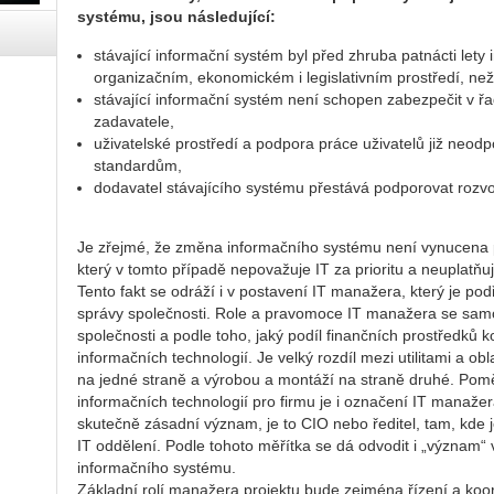
systému, jsou následující:
stávající informační systém byl před zhruba patnácti let
organizačním, ekonomickém i legislativním prostředí, ne
stávající informační systém není schopen zabezpečit v ř
zadavatele,
uživatelské prostředí a podpora práce uživatelů již neo
standardům,
dodavatel stávajícího systému přestává podporovat rozvo
Je zřejmé, že změna informačního systému není vynucena př
který v tomto případě nepovažuje IT za prioritu a neuplatňuj
Tento fakt se odráží i v postavení IT manažera, který je po
správy společnosti. Role a pravomoce IT manažera se samo
společnosti a podle toho, jaký podíl finančních prostředků 
informačních technologií. Je velký rozdíl mezi utilitami a obl
na jedné straně a výrobou a montáží na straně druhé. Po
informačních technologií pro firmu je i označení IT manaže
skutečně zásadní význam, je to CIO nebo ředitel, tam, kde 
IT oddělení. Podle tohoto měřítka se dá odvodit i „význam“
informačního systému.
Základní rolí manažera projektu bude zejména řízení a koo