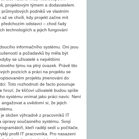
li, projektovým týmem a dodavatelem.
 průmyslových podniků ve vlastním
až ve chvíli, kdy projekt začne mít
v předchozím odstavci – chod řady
ch technologiích a jejich fungování
budoucího informačního systému. Oni jsou
zkušeností a požadavků by měla být
kdyby se uživatelé s největšími
ktového týmu na plný úvazek. Právě tito
vých pozicích a práci na projektu se
popisovaném projektu jmenováni do
dci. Toto rozhodnutí de facto posunuje
 hrozí, že klíčoví uživatelé budou spíše
ho systému vnímat jako práci navíc. Není
 angažovat a uvědomí si, že jejich
ystému.
 je složen výhradně z pracovníků IT
 a úpravy současného systému. Svojí
rogramátoři, kteří raději sedí u počítače,
yklý profil IT pracovníka. Pro nasazení