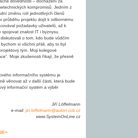
pačné dovednosti – docházení za
í netechnických kompromisů. Jedním z
dní změnu rolí jednotlivých členů
v průběhu projektu dojít k odbornému
covával požadavky uživatelů, až k
 spojovat znalost IT i byznysu.
diskutovali o tom, kdo bude vůdčím
ychom si všichni přáli, aby to byl
projektový tým. Moji kolegové
ce“. Moje zkušenosti říkají, že přesně
.
kového informačního systému je
 věnovat až v další části, která bude
vý informační systém a výběr
Jiří Löffelmann
e-mail:
jiri.loffelmann@autori.ccb.cz
www.SystemOnLine.cz
lší >