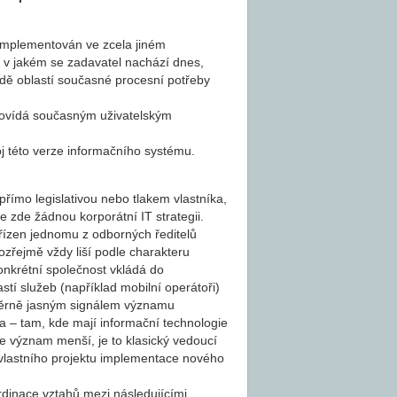
y implementován ve zcela jiném
ž v jakém se zadavatel nachází dnes,
adě oblastí současné procesní potřeby
dpovídá současným uživatelským
j této verze informačního systému.
ímo legislativou nebo tlakem vlastníka,
e zde žádnou korporátní IT strategii.
dřízen jednomu z odborných ředitelů
zřejmě vždy liší podle charakteru
konkrétní společnost vkládá do
astí služeb (například mobilní operátoři)
měrně jasným signálem významu
ra – tam, kde mají informační technologie
je význam menší, je to klasický vedoucí
 vlastního projektu implementace nového
rdinace vztahů mezi následujícími