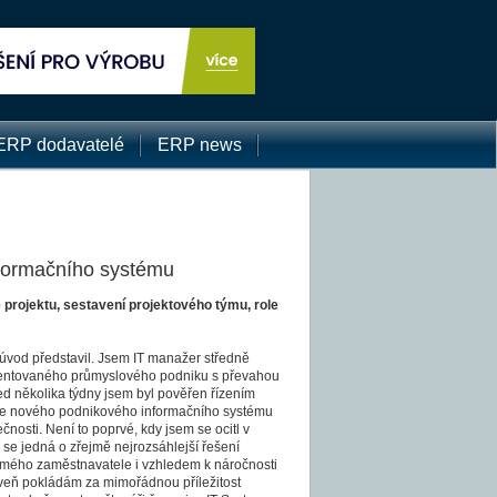
ERP dodavatelé
ERP news
formačního systému
 projektu, sestavení projektového týmu, role
 úvod představil. Jsem IT manažer středně
ientovaného průmyslového podniku s převahou
d několika týdny jsem byl pověřen řízením
ce nového podnikového informačního systému
nosti. Není to poprvé, kdy jsem se ocitl v
í se jedná o zřejmě nejrozsáhlejší řešení
mého zaměstnavatele i vzhledem k náročnosti
oveň pokládám za mimořádnou příležitost