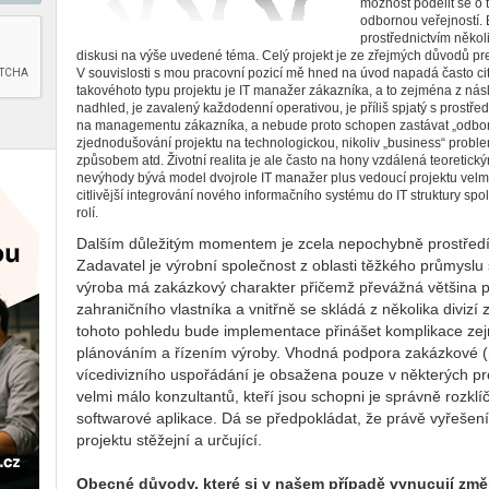
možnost podělit se o 
odbornou veřejností.
prostřednictvím někol
diskusi na výše uvedené téma. Celý projekt je ze zřejmých důvodů 
V souvislosti s mou pracovní pozicí mě hned na úvod napadá často 
takovéhoto typu projektu je IT manažer zákazníka, a to zejména z nás
nadhled, je zavalený každodenní operativou, je příliš spjatý s prostřed
na managementu zákazníka, a nebude proto schopen zastávat „odborn
zjednodušování projektu na technologickou, nikoliv „business“ prob
způsobem atd. Životní realita je ale často na hony vzdálená teoreti
nevýhody bývá model dvojrole IT manažer plus vedoucí projektu velm
citlivější integrování nového informačního systému do IT struktury spo
rolí.
Dalším důležitým momentem je zcela nepochybně prostředí, 
Zadavatel je výrobní společnost z oblasti těžkého průmyslu
výroba má zakázkový charakter přičemž převážná většina p
zahraničního vlastníka a vnitřně se skládá z několika diviz
tohoto pohledu bude implementace přinášet komplikace zej
plánováním a řízením výroby. Vhodná podpora zakázkové (
vícedivizního uspořádání je obsažena pouze v některých pr
velmi málo konzultantů, kteří jsou schopni je správně rozkl
softwarové aplikace. Dá se předpokládat, že právě vyřešen
projektu stěžejní a určující.
Obecné důvody, které si v našem případě vynucují zm