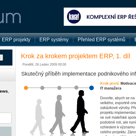
ERP projekty
ERP systémy
Přehled ERP systémů
Krok za krokem projektem ERP, 1. díl
Pondělí, 26 Leden 2009 00:00
Skutečný příběh implementace podnikového in
Krok první:
Motivace
IT manažera
news
,
Dovolte, abych se na
velkého, exportně or
zakázkové výroby. Pře
projektu implementa
ve své mateřské společ
podobné roli, ale nyn
vzhledem k významu 
celého projektu. Zár