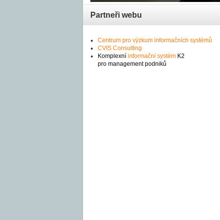
Partneři webu
Centrum pro výzkum informačních systémů
CVIS Consulting
Komplexní
informační systém
K2
pro management podniků