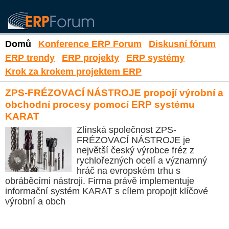
Domů
Konference ERP Forum
Diskusní fórum
ERP trendy
ERP projekty
ERP systémy
Krok za krokem projektem ERP
ZPS-FRÉZOVACÍ NÁSTROJE propojí výrobní a
obchodní procesy pomocí ERP systému
KARAT
Zlínská společnost ZPS-
FRÉZOVACÍ NÁSTROJE je
největší český výrobce fréz z
rychlořezných ocelí a významný
hráč na evropském trhu s
obráběcími nástroji. Firma právě implementuje
informační systém KARAT s cílem propojit klíčové
výrobní a obch