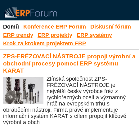
Domů
Konference ERP Forum
Diskusní fórum
ERP trendy
ERP projekty
ERP systémy
Krok za krokem projektem ERP
ZPS-FRÉZOVACÍ NÁSTROJE propojí výrobní a
obchodní procesy pomocí ERP systému
KARAT
Zlínská společnost ZPS-
FRÉZOVACÍ NÁSTROJE je
největší český výrobce fréz z
rychlořezných ocelí a významný
hráč na evropském trhu s
obráběcími nástroji. Firma právě implementuje
informační systém KARAT s cílem propojit klíčové
výrobní a obch