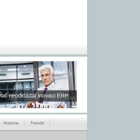
roč neodkládat inovaci ERP
Inzerce
Trends