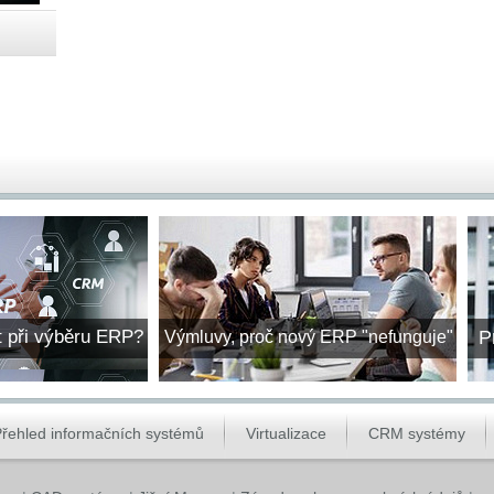
t při výběru ERP?
P
Výmluvy, proč nový ERP "nefunguje"
řehled informačních systémů
Virtualizace
CRM systémy