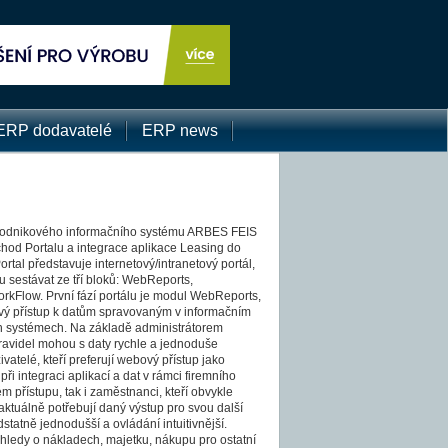
ERP dodavatelé
ERP news
 podnikového informačního systému ARBES FEIS
íchod Portalu a integrace aplikace Leasing do
tal představuje internetový/intranetový portál,
 sestávat ze tří bloků: WebReports,
rkFlow. První fází portálu je modul WebReports,
ý přístup k datům spravovaným v informačním
ch systémech. Na základě administrátorem
ravidel mohou s daty rychle a jednoduše
ivatelé, kteří preferují webový přístup jako
při integraci aplikací a dat v rámci firemního
ém přístupu, tak i zaměstnanci, kteří obvykle
ktuálně potřebují daný výstup pro svou další
statně jednodušší a ovládání intuitivnější.
ehledy o nákladech, majetku, nákupu pro ostatní