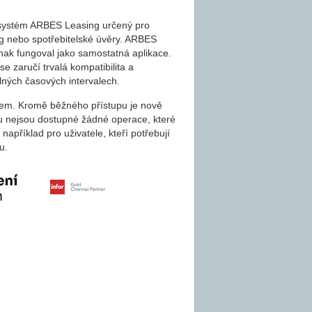
 systém ARBES Leasing určený pro
ing nebo spotřebitelské úvěry. ARBES
nak fungoval jako samostatná aplikace.
 zaručí trvalá kompatibilita a
elných časových intervalech.
Sem. Kromě běžného přístupu je nově
mu nejsou dostupné žádné operace, které
například pro uživatele, kteří potřebují
u.