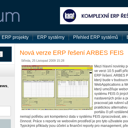
ERP projekty
ERP systémy
Přehled ERP systémů
Nová verze ERP řešení ARBES FEIS
Středa, 25 Listopad 2009 15:28
Mezi hlavní novinky
ve verzi 10.5 patří př
ERP řešení. ARBES Por
který bude v budoucnu
WebApplications a Wo
news
,
který umožňuje webov
systému FEIS či jiný
nastavených práv a p
pracovat jak rutinní už
praktickou alternativu 
portálu či při vzdálen
nemají potřebu ani kompetenci data v systému FEIS zpracovávat, ale a
činnost. Práce s reporty ve webovém prostředí je pro tyto uživatele pod
Typickými příklady jsou účetní a finanční reporty pro management, př