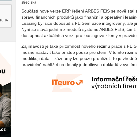
střediska.
Součástí nové verze ERP řešení ARBES FEIS se nově stal
správu finančních produktů jako finanční a operativní leas
Leasing byl sice doposud s FEISem úzce integrovaný, ale ji
Nyní se stává jedním z modulů systému ARBES FEIS, čímž se
dostupnost aktuálních verzí pro leasingové klienty v pravid
Zajímavostí je také přítomnost nového režimu práce s FEI
možné nastavit také přístup pouze pro čtení. V tomto reži
modifikují data – záznamy lze pouze prohlížet. To je vhodné 
pravidelně nahlížet na detaily jednotlivých dokladů v systém