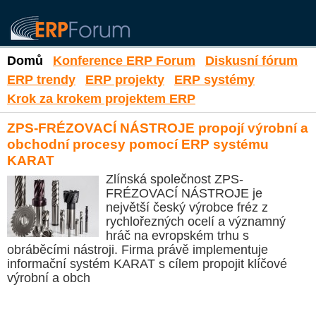
Domů
Konference ERP Forum
Diskusní fórum
ERP trendy
ERP projekty
ERP systémy
Krok za krokem projektem ERP
ZPS-FRÉZOVACÍ NÁSTROJE propojí výrobní a
obchodní procesy pomocí ERP systému
KARAT
Zlínská společnost ZPS-
FRÉZOVACÍ NÁSTROJE je
největší český výrobce fréz z
rychlořezných ocelí a významný
hráč na evropském trhu s
obráběcími nástroji. Firma právě implementuje
informační systém KARAT s cílem propojit klíčové
výrobní a obch