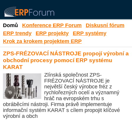
Domů
Konference ERP Forum
Diskusní fórum
ERP trendy
ERP projekty
ERP systémy
Krok za krokem projektem ERP
ZPS-FRÉZOVACÍ NÁSTROJE propojí výrobní a
obchodní procesy pomocí ERP systému
KARAT
Zlínská společnost ZPS-
FRÉZOVACÍ NÁSTROJE je
největší český výrobce fréz z
rychlořezných ocelí a významný
hráč na evropském trhu s
obráběcími nástroji. Firma právě implementuje
informační systém KARAT s cílem propojit klíčové
výrobní a obch