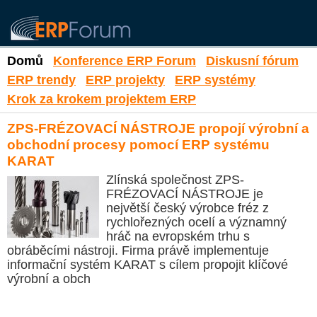
Domů
Konference ERP Forum
Diskusní fórum
ERP trendy
ERP projekty
ERP systémy
Krok za krokem projektem ERP
ZPS-FRÉZOVACÍ NÁSTROJE propojí výrobní a
obchodní procesy pomocí ERP systému
KARAT
Zlínská společnost ZPS-
FRÉZOVACÍ NÁSTROJE je
největší český výrobce fréz z
rychlořezných ocelí a významný
hráč na evropském trhu s
obráběcími nástroji. Firma právě implementuje
informační systém KARAT s cílem propojit klíčové
výrobní a obch