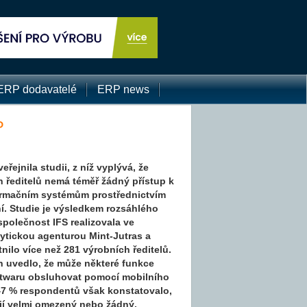
ERP dodavatelé
ERP news
P
eřejnila studii, z níž vyplývá, že
h ředitelů nemá téměř žádný přístup k
rmačním systémům prostřednictvím
ní. Studie je výsledkem rozsáhlého
společnost IFS realizovala ve
lytickou agenturou Mint-Jutras a
nilo více než 281 výrobních ředitelů.
h uvedlo, že může některé funkce
twaru obsluhovat pomocí mobilního
 47 % respondentů však konstatovalo,
ají velmi omezený nebo žádný.