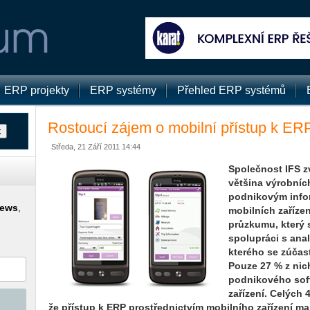
ERP projekty
ERP systémy
Přehled ERP systémů
Rostoucí zájem o mobilní přístup k ER
Středa, 21 Září 2011 14:44
Společnost IFS zv
většina výrobníc
podnikovým info
news
,
mobilních zaříze
průzkumu, který 
spolupráci s ana
kterého se zúčast
Pouze 27 % z nic
podnikového sof
zařízení. Celých
že přístup k ERP prostřednictvím mobilního zařízení m