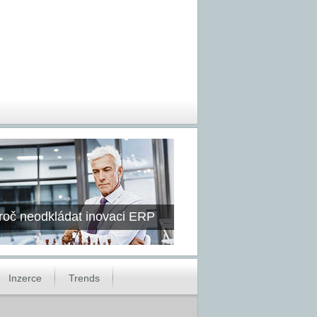
roč neodkládat inovaci ERP
Inzerce
Trends