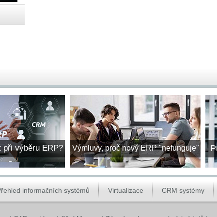
t při výběru ERP?
P
Výmluvy, proč nový ERP "nefunguje"
řehled informačních systémů
Virtualizace
CRM systémy