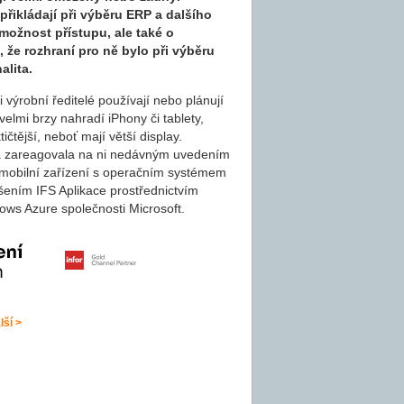
přikládají při výběru ERP a dalšího
možnost přístupu, ale také o
 že rozhraní pro ně bylo při výběru
alita.
 výrobní ředitelé používají nebo plánují
 velmi brzy nahradí iPhony či tablety,
čtější, neboť mají větší display.
 a zareagovala na ni nedávným uvedením
o mobilní zařízení s operačním systémem
šením IFS Aplikace prostřednictvím
ows Azure společnosti Microsoft.
lší >