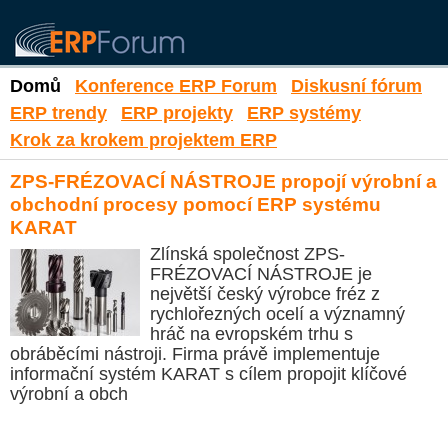
Domů
Konference ERP Forum
Diskusní fórum
ERP trendy
ERP projekty
ERP systémy
Krok za krokem projektem ERP
ZPS-FRÉZOVACÍ NÁSTROJE propojí výrobní a
obchodní procesy pomocí ERP systému
KARAT
Zlínská společnost ZPS-
FRÉZOVACÍ NÁSTROJE je
největší český výrobce fréz z
rychlořezných ocelí a významný
hráč na evropském trhu s
obráběcími nástroji. Firma právě implementuje
informační systém KARAT s cílem propojit klíčové
výrobní a obch