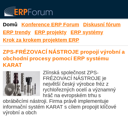
Domů
Konference ERP Forum
Diskusní fórum
ERP trendy
ERP projekty
ERP systémy
Krok za krokem projektem ERP
ZPS-FRÉZOVACÍ NÁSTROJE propojí výrobní a
obchodní procesy pomocí ERP systému
KARAT
Zlínská společnost ZPS-
FRÉZOVACÍ NÁSTROJE je
největší český výrobce fréz z
rychlořezných ocelí a významný
hráč na evropském trhu s
obráběcími nástroji. Firma právě implementuje
informační systém KARAT s cílem propojit klíčové
výrobní a obch