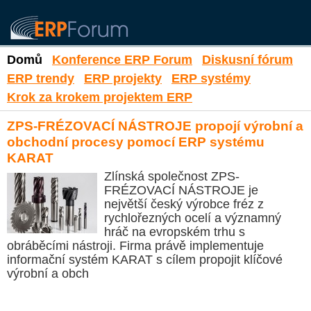
Domů
Konference ERP Forum
Diskusní fórum
ERP trendy
ERP projekty
ERP systémy
Krok za krokem projektem ERP
ZPS-FRÉZOVACÍ NÁSTROJE propojí výrobní a
obchodní procesy pomocí ERP systému
KARAT
Zlínská společnost ZPS-
FRÉZOVACÍ NÁSTROJE je
největší český výrobce fréz z
rychlořezných ocelí a významný
hráč na evropském trhu s
obráběcími nástroji. Firma právě implementuje
informační systém KARAT s cílem propojit klíčové
výrobní a obch