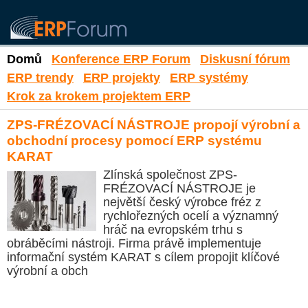
Domů
Konference ERP Forum
Diskusní fórum
ERP trendy
ERP projekty
ERP systémy
Krok za krokem projektem ERP
ZPS-FRÉZOVACÍ NÁSTROJE propojí výrobní a
obchodní procesy pomocí ERP systému
KARAT
Zlínská společnost ZPS-
FRÉZOVACÍ NÁSTROJE je
největší český výrobce fréz z
rychlořezných ocelí a významný
hráč na evropském trhu s
obráběcími nástroji. Firma právě implementuje
informační systém KARAT s cílem propojit klíčové
výrobní a obch