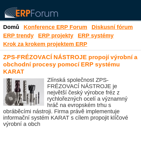
Domů
Konference ERP Forum
Diskusní fórum
ERP trendy
ERP projekty
ERP systémy
Krok za krokem projektem ERP
ZPS-FRÉZOVACÍ NÁSTROJE propojí výrobní a
obchodní procesy pomocí ERP systému
KARAT
Zlínská společnost ZPS-
FRÉZOVACÍ NÁSTROJE je
největší český výrobce fréz z
rychlořezných ocelí a významný
hráč na evropském trhu s
obráběcími nástroji. Firma právě implementuje
informační systém KARAT s cílem propojit klíčové
výrobní a obch