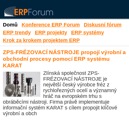
Domů
Konference ERP Forum
Diskusní fórum
ERP trendy
ERP projekty
ERP systémy
Krok za krokem projektem ERP
ZPS-FRÉZOVACÍ NÁSTROJE propojí výrobní a
obchodní procesy pomocí ERP systému
KARAT
Zlínská společnost ZPS-
FRÉZOVACÍ NÁSTROJE je
největší český výrobce fréz z
rychlořezných ocelí a významný
hráč na evropském trhu s
obráběcími nástroji. Firma právě implementuje
informační systém KARAT s cílem propojit klíčové
výrobní a obch