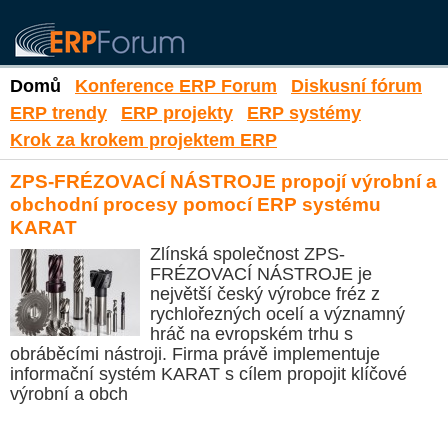
Domů
Konference ERP Forum
Diskusní fórum
ERP trendy
ERP projekty
ERP systémy
Krok za krokem projektem ERP
ZPS-FRÉZOVACÍ NÁSTROJE propojí výrobní a
obchodní procesy pomocí ERP systému
KARAT
Zlínská společnost ZPS-
FRÉZOVACÍ NÁSTROJE je
největší český výrobce fréz z
rychlořezných ocelí a významný
hráč na evropském trhu s
obráběcími nástroji. Firma právě implementuje
informační systém KARAT s cílem propojit klíčové
výrobní a obch