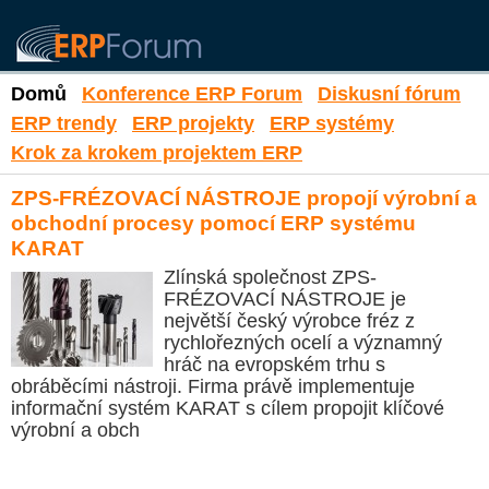
Domů
Konference ERP Forum
Diskusní fórum
ERP trendy
ERP projekty
ERP systémy
Krok za krokem projektem ERP
ZPS-FRÉZOVACÍ NÁSTROJE propojí výrobní a
obchodní procesy pomocí ERP systému
KARAT
Zlínská společnost ZPS-
FRÉZOVACÍ NÁSTROJE je
největší český výrobce fréz z
rychlořezných ocelí a významný
hráč na evropském trhu s
obráběcími nástroji. Firma právě implementuje
informační systém KARAT s cílem propojit klíčové
výrobní a obch