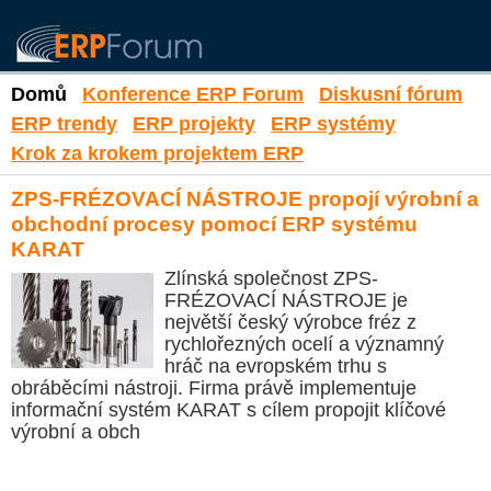
Domů
Konference ERP Forum
Diskusní fórum
ERP trendy
ERP projekty
ERP systémy
Krok za krokem projektem ERP
ZPS-FRÉZOVACÍ NÁSTROJE propojí výrobní a
obchodní procesy pomocí ERP systému
KARAT
Zlínská společnost ZPS-
FRÉZOVACÍ NÁSTROJE je
největší český výrobce fréz z
rychlořezných ocelí a významný
hráč na evropském trhu s
obráběcími nástroji. Firma právě implementuje
informační systém KARAT s cílem propojit klíčové
výrobní a obch