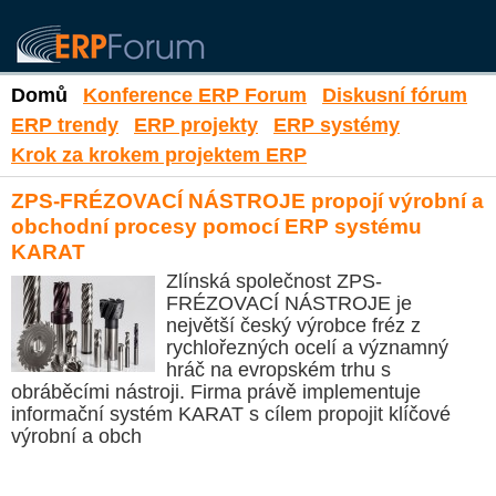
Domů
Konference ERP Forum
Diskusní fórum
ERP trendy
ERP projekty
ERP systémy
Krok za krokem projektem ERP
ZPS-FRÉZOVACÍ NÁSTROJE propojí výrobní a
obchodní procesy pomocí ERP systému
KARAT
Zlínská společnost ZPS-
FRÉZOVACÍ NÁSTROJE je
největší český výrobce fréz z
rychlořezných ocelí a významný
hráč na evropském trhu s
obráběcími nástroji. Firma právě implementuje
informační systém KARAT s cílem propojit klíčové
výrobní a obch