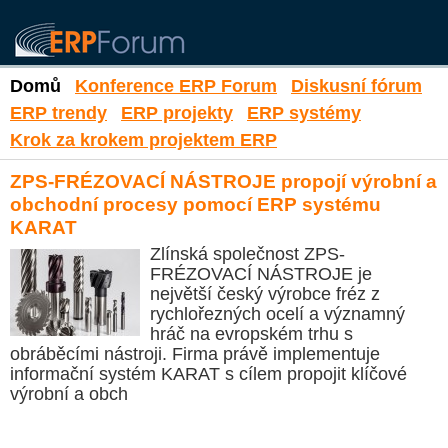
Domů
Konference ERP Forum
Diskusní fórum
ERP trendy
ERP projekty
ERP systémy
Krok za krokem projektem ERP
ZPS-FRÉZOVACÍ NÁSTROJE propojí výrobní a
obchodní procesy pomocí ERP systému
KARAT
Zlínská společnost ZPS-
FRÉZOVACÍ NÁSTROJE je
největší český výrobce fréz z
rychlořezných ocelí a významný
hráč na evropském trhu s
obráběcími nástroji. Firma právě implementuje
informační systém KARAT s cílem propojit klíčové
výrobní a obch