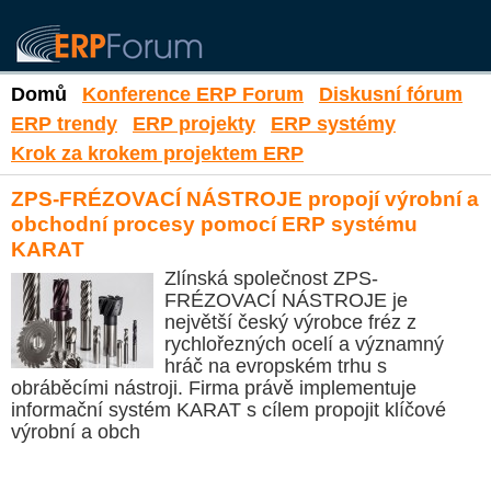
Domů
Konference ERP Forum
Diskusní fórum
ERP trendy
ERP projekty
ERP systémy
Krok za krokem projektem ERP
ZPS-FRÉZOVACÍ NÁSTROJE propojí výrobní a
obchodní procesy pomocí ERP systému
KARAT
Zlínská společnost ZPS-
FRÉZOVACÍ NÁSTROJE je
největší český výrobce fréz z
rychlořezných ocelí a významný
hráč na evropském trhu s
obráběcími nástroji. Firma právě implementuje
informační systém KARAT s cílem propojit klíčové
výrobní a obch